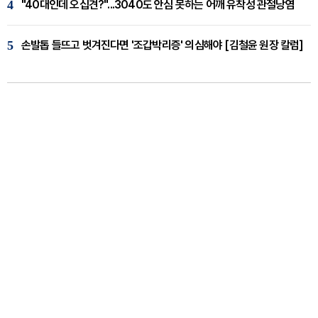
4
"40대인데 오십견?"...3040도 안심 못하는 어깨 유착성 관절낭염
5
손발톱 들뜨고 벗겨진다면 '조갑박리증' 의심해야 [김철윤 원장 칼럼]