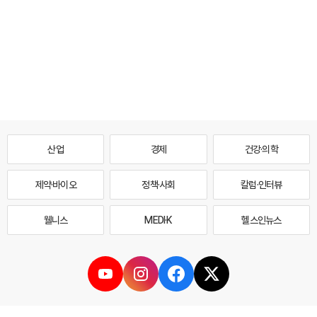
산업
경제
건강·의학
제약·바이오
정책·사회
칼럼·인터뷰
웰니스
MEDI·K
헬스인뉴스