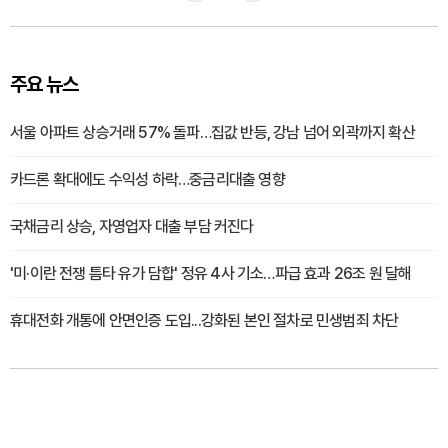
주요 뉴스
서울 아파트 상승거래 57% 돌파…집값 반등, 강남 넘어 외곽까지 확산
카드론 확대에도 수익성 하락…중금리대출 영향
국채금리 상승, 자영업자 대출 부담 커진다
'미·이란 전쟁 틈타 유가 담합' 정유 4사 기소…파급 효과 26조 원 달해
휴대전화 개통에 안면인증 도입...강화된 본인 절차로 민생범죄 차단