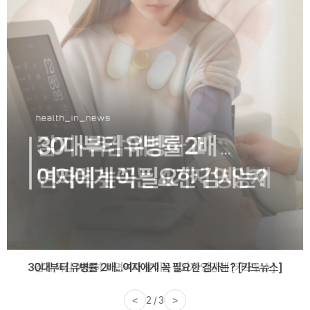
감기·독감 예방하고 면역력 높이는 4가지 영양제 [카드뉴스]
<
3 / 3
>