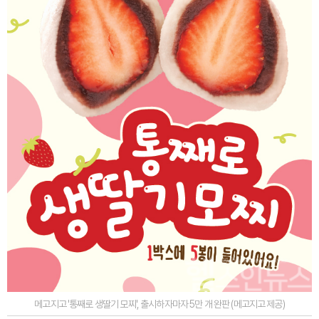
메고지고 '통째로 생딸기 모찌', 출시하자마자 5만 개 완판 (메고지고 제공)