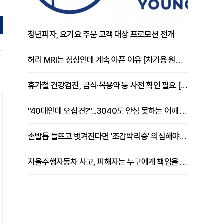
청년피자, 요기요 주문 고객 대상 프로모션 전개
허리 MRI는 정상인데 계속 아픈 이유 [차기용 원장 칼럼]
휴가철 건강검진, 금식·복용약 등 사전 확인 필요 [정도감 원장 칼럼]
"40대인데 오십견?"...3040도 안심 못하는 어깨 유착성 관절낭염
손발톱 들뜨고 벗겨진다면 '조갑박리증' 의심해야 [김철윤 원장 칼럼]
자율주행자동차 사고, 피해자는 누구에게 책임을 물을 수 있을까