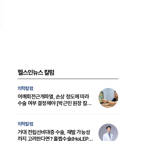
헬스인뉴스 칼럼
의학칼럼
어깨회전근개파열, 손상 정도에 따라
수술 여부 결정해야 [박근민 원장 칼
럼]
의학칼럼
거대 전립선비대증 수술, 재발 가능성
까지 고려한다면? 홀렙수술(HoLEP)