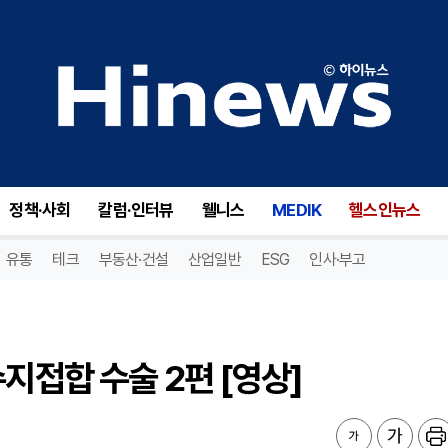
지접합 수술 2편 [영상]
정책·사회
칼럼·인터뷰
웰니스
MEDIK
헬스인뉴스
유통
테크
부동산·건설
산업일반
ESG
인사·부고
지접합 수술 2편 [영상]