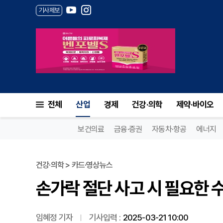
기사제보
손가락 절단 사고 시 필요한 수
전체
산업
경제
건강·의학
제약·바이오
보건의료
금융·증권
자동차·항공
에너지
건강·의학 > 카드·영상뉴스
손가락 절단 사고 시 필요한 수
임혜정 기자
기사입력 :
2025-03-21 10:00