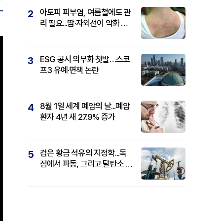
아토피 피부염, 여름철에도 관
2
리 필요...땀·자외선이 악화 요
인
ESG 공시 의무화 첫발…스코
3
프3 유예·면책 논란
8월 1일 세계 폐암의 날...폐암
4
환자 4년 새 27.9% 증가
검은 황금 석유의 지정학...독
5
점에서 파동, 그리고 탈탄소 패
권까지