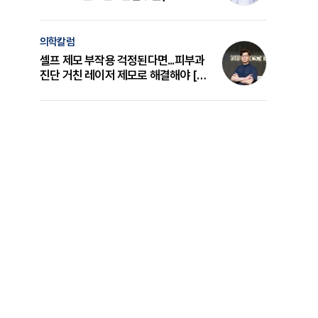
의 원리와 선택 기준 [길건 원장 칼럼]
의학칼럼
셀프 제모 부작용 걱정된다면...피부과
진단 거친 레이저 제모로 해결해야 [변
준석 원장 칼럼]