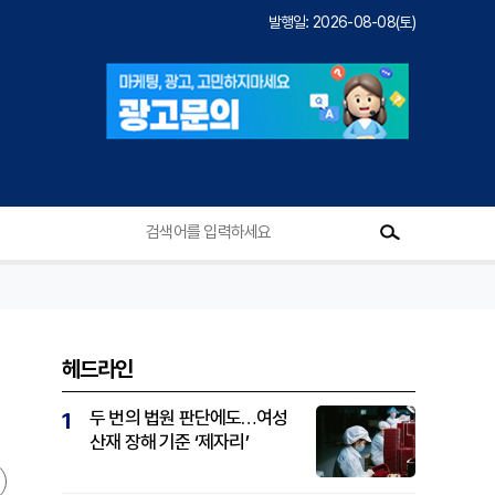
발행일: 2026-08-08(토)
헤드라인
두 번의 법원 판단에도…여성
1
산재 장해 기준 ‘제자리’