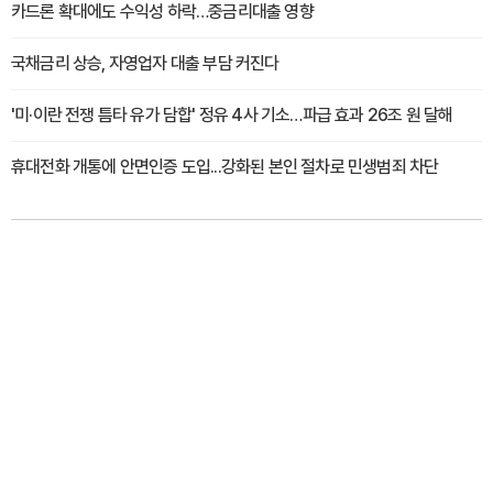
카드론 확대에도 수익성 하락…중금리대출 영향
국채금리 상승, 자영업자 대출 부담 커진다
'미·이란 전쟁 틈타 유가 담합' 정유 4사 기소…파급 효과 26조 원 달해
휴대전화 개통에 안면인증 도입...강화된 본인 절차로 민생범죄 차단