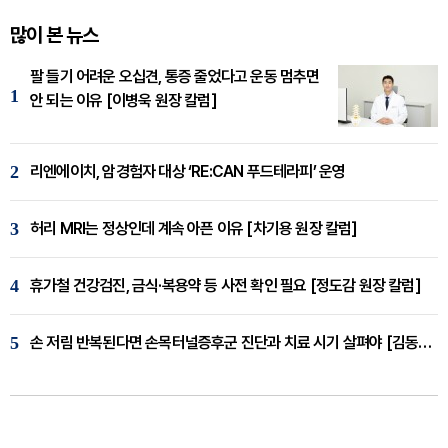
많이 본 뉴스
팔 들기 어려운 오십견, 통증 줄었다고 운동 멈추면
1
안 되는 이유 [이병욱 원장 칼럼]
2
리엔에이치, 암경험자 대상 ‘RE:CAN 푸드테라피’ 운영
3
허리 MRI는 정상인데 계속 아픈 이유 [차기용 원장 칼럼]
4
휴가철 건강검진, 금식·복용약 등 사전 확인 필요 [정도감 원장 칼럼]
5
손 저림 반복된다면 손목터널증후군 진단과 치료 시기 살펴야 [김동현 원장 칼럼]