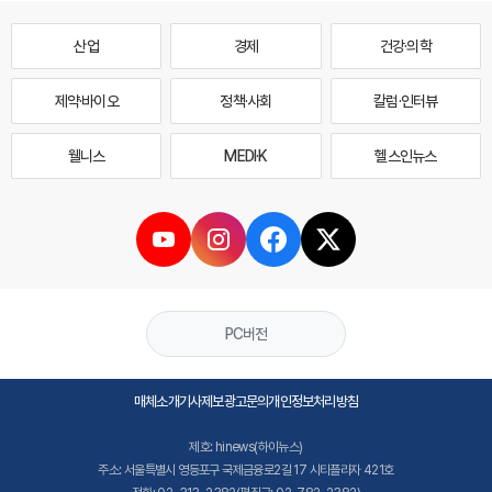
산업
경제
건강·의학
제약·바이오
정책·사회
칼럼·인터뷰
웰니스
MEDI·K
헬스인뉴스
PC버전
매체소개
기사제보
광고문의
개인정보처리방침
제호: hinews(하이뉴스)
주소: 서울특별시 영등포구 국제금융로2길 17 시티플라자 421호