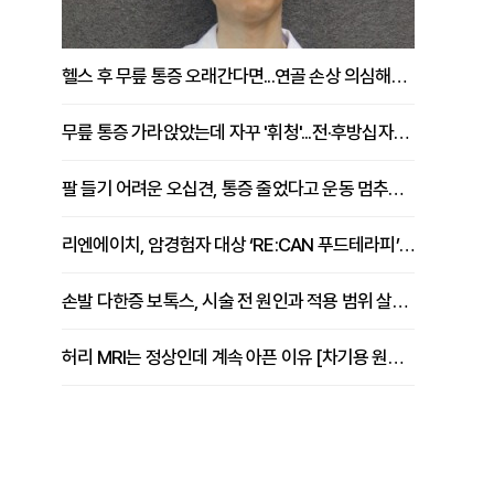
헬스 후 무릎 통증 오래간다면...연골 손상 의심해야 [김상범 원장 칼럼]
무릎 통증 가라앉았는데 자꾸 '휘청'...전·후방십자인대 파열 확인해야 [곽우경 원장 칼럼]
팔 들기 어려운 오십견, 통증 줄었다고 운동 멈추면 안 되는 이유 [이병욱 원장 칼럼]
리엔에이치, 암경험자 대상 ‘RE:CAN 푸드테라피’ 운영
손발 다한증 보톡스, 시술 전 원인과 적용 범위 살펴야 [강윤일 원장 칼럼]
허리 MRI는 정상인데 계속 아픈 이유 [차기용 원장 칼럼]