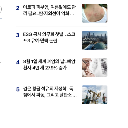
아토피 피부염, 여름철에도 관
2
리 필요...땀·자외선이 악화 요
인
ESG 공시 의무화 첫발…스코
3
프3 유예·면책 논란
,
8월 1일 세계 폐암의 날...폐암
4
환자 4년 새 27.9% 증가
안
검은 황금 석유의 지정학...독
5
점에서 파동, 그리고 탈탄소 패
권까지