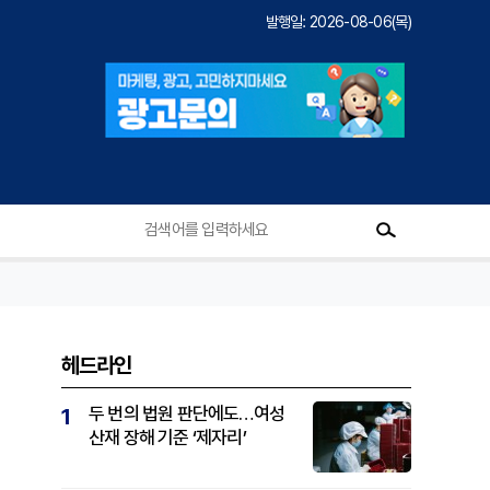
발행일: 2026-08-06(목)
헤드라인
두 번의 법원 판단에도…여성
1
산재 장해 기준 ‘제자리’