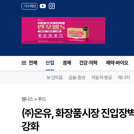
기사제보
㈜온유, 화장품시장 진입장벽 낮
전체
산업
경제
건강·의학
제약·바이오
보건의료
금융·증권
자동차·항공
에너지
웰니스 > 푸드
㈜온유, 화장품시장 진입장벽 
강화