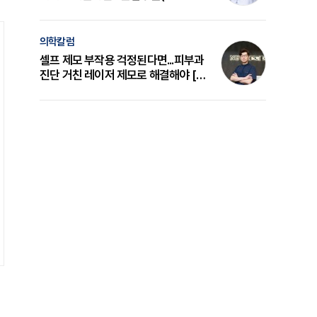
의 원리와 선택 기준 [길건 원장 칼럼]
의학칼럼
셀프 제모 부작용 걱정된다면...피부과
진단 거친 레이저 제모로 해결해야 [변
준석 원장 칼럼]