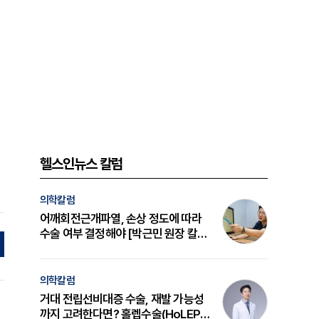
헬스인뉴스 칼럼
의학칼럼
어깨회전근개파열, 손상 정도에 따라
수술 여부 결정해야 [박근민 원장 칼
럼]
의학칼럼
거대 전립선비대증 수술, 재발 가능성
까지 고려한다면? 홀렙수술(HoLEP)