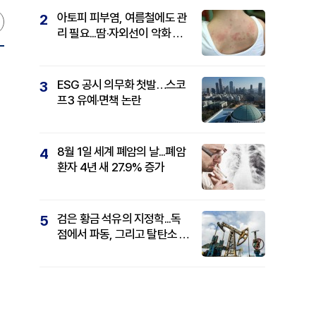
아토피 피부염, 여름철에도 관
2
리 필요...땀·자외선이 악화 요
인
ESG 공시 의무화 첫발…스코
3
프3 유예·면책 논란
8월 1일 세계 폐암의 날...폐암
4
환자 4년 새 27.9% 증가
검은 황금 석유의 지정학...독
5
점에서 파동, 그리고 탈탄소 패
권까지