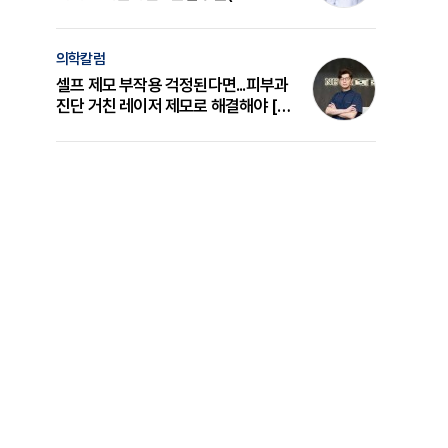
의 원리와 선택 기준 [길건 원장 칼럼]
의학칼럼
셀프 제모 부작용 걱정된다면...피부과
진단 거친 레이저 제모로 해결해야 [변
준석 원장 칼럼]