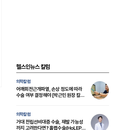
헬스인뉴스 칼럼
의학칼럼
어깨회전근개파열, 손상 정도에 따라
수술 여부 결정해야 [박근민 원장 칼
럼]
의학칼럼
거대 전립선비대증 수술, 재발 가능성
까지 고려한다면? 홀렙수술(HoLEP)