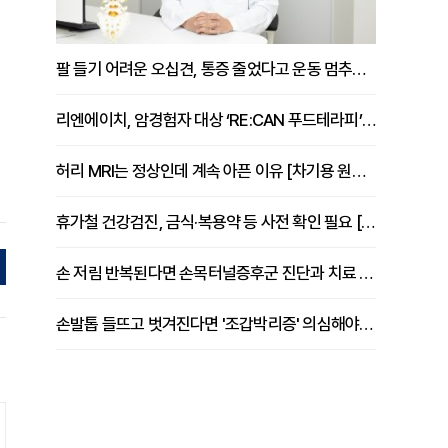
팔 들기 어려운 오십견, 통증 줄었다고 운동 멈추면 안 되는 이유 [이병욱 원장 칼럼]
리엔에이치, 암경험자 대상 ‘RE:CAN 푸드테라피’ 운영
허리 MRI는 정상인데 계속 아픈 이유 [차기용 원장 칼럼]
휴가철 건강검진, 금식·복용약 등 사전 확인 필요 [정도감 원장 칼럼]
손 저림 반복된다면 손목터널증후군 진단과 치료 시기 살펴야 [김동현 원장 칼럼]
손발톱 들뜨고 벗겨진다면 '조갑박리증' 의심해야 [김철윤 원장 칼럼]