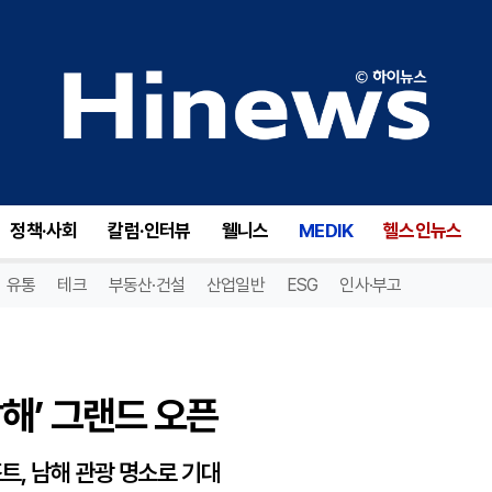
’ 그랜드 오픈
정책·사회
칼럼·인터뷰
웰니스
MEDIK
헬스인뉴스
유통
테크
부동산·건설
산업일반
ESG
인사·부고
해’ 그랜드 오픈
, 남해 관광 명소로 기대