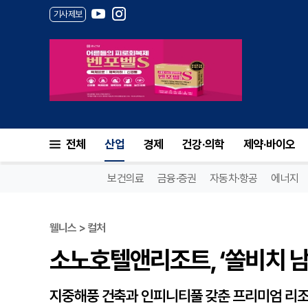
기사제보
소노호텔앤리조트, ‘쏠비치 남해
전체
산업
경제
건강·의학
제약·바이오
보건의료
금융·증권
자동차·항공
에너지
웰니스 > 컬처
소노호텔앤리조트, ‘쏠비치 남
지중해풍 건축과 인피니티풀 갖춘 프리미엄 리조트