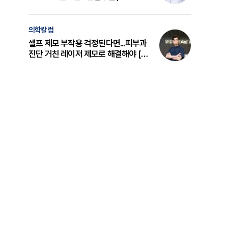
의 원리와 선택 기준 [길건 원장 칼럼]
의학칼럼
셀프 제모 부작용 걱정된다면...피부과
진단 거친 레이저 제모로 해결해야 [변
준석 원장 칼럼]