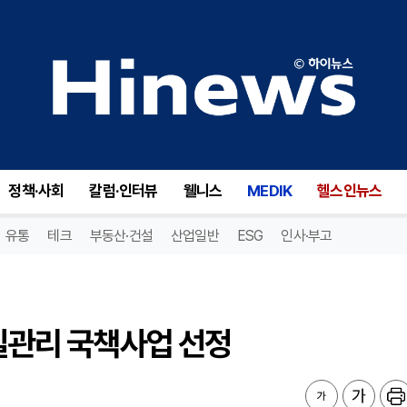
질관리 국책사업 선정
정책·사회
칼럼·인터뷰
웰니스
MEDIK
헬스인뉴스
유통
테크
부동산·건설
산업일반
ESG
인사·부고
품질관리 국책사업 선정