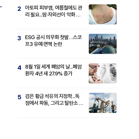
아토피 피부염, 여름철에도 관
2
리 필요...땀·자외선이 악화 요
인
ESG 공시 의무화 첫발…스코
3
프3 유예·면책 논란
8월 1일 세계 폐암의 날...폐암
4
환자 4년 새 27.9% 증가
검은 황금 석유의 지정학...독
5
점에서 파동, 그리고 탈탄소 패
권까지