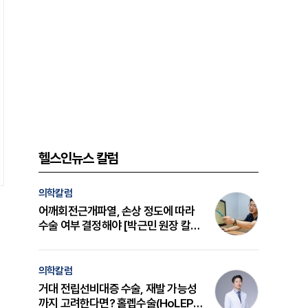
헬스인뉴스 칼럼
의학칼럼
어깨회전근개파열, 손상 정도에 따라
수술 여부 결정해야 [박근민 원장 칼
럼]
의학칼럼
거대 전립선비대증 수술, 재발 가능성
까지 고려한다면? 홀렙수술(HoLEP)