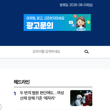
발행일: 2026-08-09(일)
헤드라인
두 번의 법원 판단에도…여성
1
산재 장해 기준 ‘제자리’