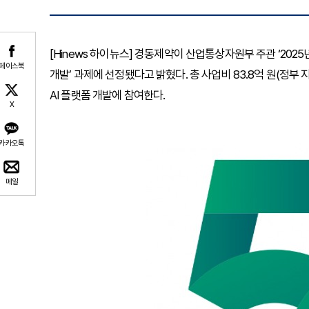
[Hinews 하이뉴스] 경동제약이 산업통상자원부 주관 ‘202
페이스북
개발’ 과제에 선정됐다고 밝혔다. 총 사업비 83.8억 원(정부
AI 플랫폼 개발에 참여한다.
X
카카오톡
메일