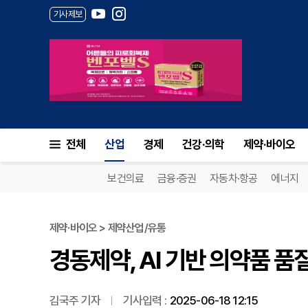
기사제보
경동제약, AI 기반 의약품 품
전체
산업
경제
건강·의학
제약·바이오
보건의료
금융·증권
자동차·항공
에너지
제약·바이오 > 제약산업/유통
경동제약, AI 기반 의약품 
김국주 기자
기사입력 :
2025-06-18 12:15