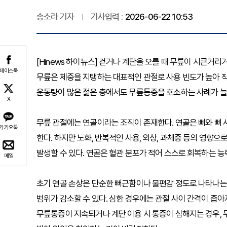
송소라 기자
기사입력 :
2026-06-22 10:53
[Hinews 하이뉴스] 걷거나 계단을 오를 때 무릎이 시큰거
페이스북
무릎은 체중을 지탱하는 대표적인 관절로 사용 빈도가 높아 작
운동량이 많은 젊은 층에서도 무릎통증을 호소하는 사례가 늘
X
무릎 관절에는 연골이라는 조직이 존재한다. 연골은 뼈와 뼈
카카오톡
한다. 하지만 노화, 반복적인 사용, 외상, 과체중 등의 영향
발생할 수 있다. 연골은 혈관 분포가 적어 스스로 회복하는 
메일
초기 연골 손상은 단순한 뻐근함이나 불편감 정도로 나타나는 
범위가 감소할 수 있다. 심한 경우에는 관절 사이 간격이 좁
무릎통증이 지속되거나 계단 이용 시 통증이 심해지는 경우,