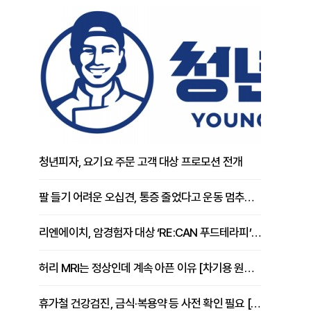
청년피자, 요기요 주문 고객 대상 프로모션 전개
팔 들기 어려운 오십견, 통증 줄었다고 운동 멈추면 안 되는 이유 [이병욱 원장 칼럼]
리엔에이치, 암경험자 대상 ‘RE:CAN 푸드테라피’ 운영
허리 MRI는 정상인데 계속 아픈 이유 [차기용 원장 칼럼]
휴가철 건강검진, 금식·복용약 등 사전 확인 필요 [정도감 원장 칼럼]