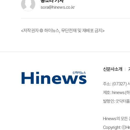
송소라 기자
sora@hinews.co.kr
<저작권자 © 하이뉴스, 무단전재 및 재배포 금지>
신문사소개
주소: (07327)
제호: hinews(하
발행인: 굿닥터홀딩
Hinews의 모
Copyright ⓒHin