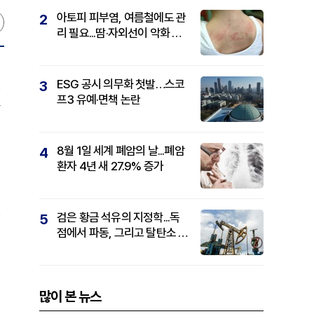
아토피 피부염, 여름철에도 관
2
리 필요...땀·자외선이 악화 요
인
ESG 공시 의무화 첫발…스코
3
.
프3 유예·면책 논란
8월 1일 세계 폐암의 날...폐암
4
환자 4년 새 27.9% 증가
검은 황금 석유의 지정학...독
5
점에서 파동, 그리고 탈탄소 패
권까지
많이 본 뉴스