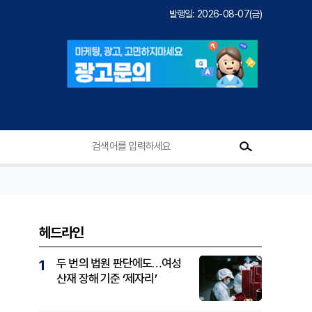
발행일: 2026-08-07(금)
헤드라인
두 번의 법원 판단에도…여성
1
산재 장해 기준 ‘제자리’