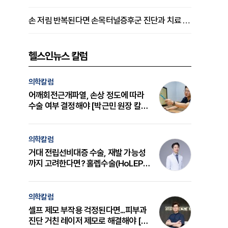
손 저림 반복된다면 손목터널증후군 진단과 치료 시기 살펴야 [김동현 원장 칼럼]
헬스인뉴스 칼럼
의학칼럼
어깨회전근개파열, 손상 정도에 따라
수술 여부 결정해야 [박근민 원장 칼
럼]
의학칼럼
거대 전립선비대증 수술, 재발 가능성
까지 고려한다면? 홀렙수술(HoLEP)
의 원리와 선택 기준 [길건 원장 칼럼]
의학칼럼
셀프 제모 부작용 걱정된다면...피부과
진단 거친 레이저 제모로 해결해야 [변