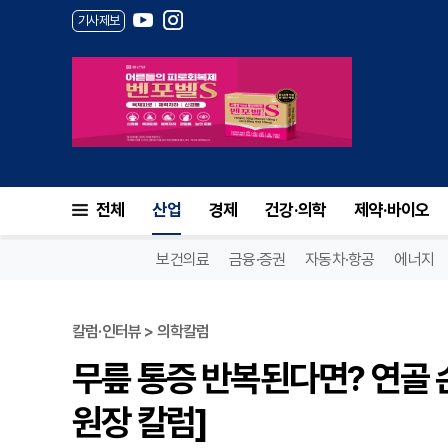
기사제보
전체
산업
경제
건강·의학
제약·바이오
보건의료
금융·증권
자동차·항공
에너지
칼럼·인터뷰 > 의학칼럼
무릎 통증 반복된다면? 연골 
원장 칼럼]