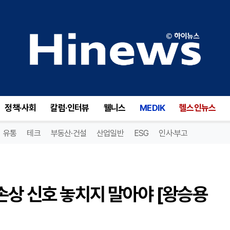
무릎 통증 반복된다면? 연골 손상 신호 놓치지 말아야 [왕승용 원장 칼럼]
정책·사회
칼럼·인터뷰
웰니스
MEDIK
헬스인뉴스
유통
테크
부동산·건설
산업일반
ESG
인사·부고
손상 신호 놓치지 말아야 [왕승용