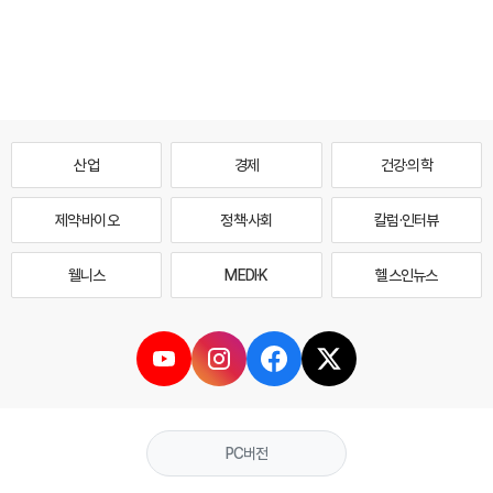
산업
경제
건강·의학
제약·바이오
정책·사회
칼럼·인터뷰
웰니스
MEDI·K
헬스인뉴스
PC버전