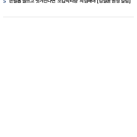
5
손발톱 들뜨고 벗겨진다면 '조갑박리증' 의심해야 [김철윤 원장 칼럼]