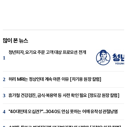
많이 본 뉴스
청년피자, 요기요 주문 고객 대상 프로모션 전개
1
2
허리 MRI는 정상인데 계속 아픈 이유 [차기용 원장 칼럼]
3
휴가철 건강검진, 금식·복용약 등 사전 확인 필요 [정도감 원장 칼럼]
4
"40대인데 오십견?"...3040도 안심 못하는 어깨 유착성 관절낭염