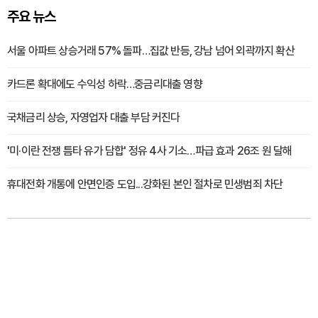
주요 뉴스
서울 아파트 상승거래 57% 돌파…집값 반등, 강남 넘어 외곽까지 확산
카드론 확대에도 수익성 하락…중금리대출 영향
국채금리 상승, 자영업자 대출 부담 커진다
'미·이란 전쟁 틈타 유가 담합' 정유 4사 기소…파급 효과 26조 원 달해
휴대전화 개통에 안면인증 도입...강화된 본인 절차로 민생범죄 차단