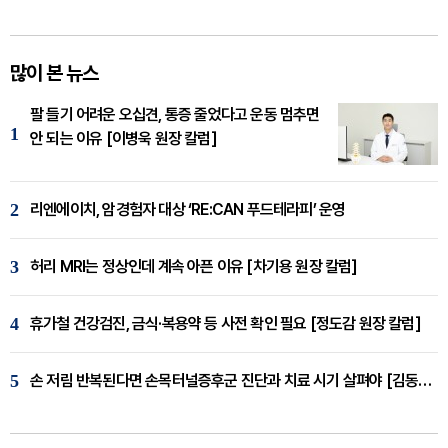
많이 본 뉴스
팔 들기 어려운 오십견, 통증 줄었다고 운동 멈추면
1
안 되는 이유 [이병욱 원장 칼럼]
2
리엔에이치, 암경험자 대상 ‘RE:CAN 푸드테라피’ 운영
3
허리 MRI는 정상인데 계속 아픈 이유 [차기용 원장 칼럼]
4
휴가철 건강검진, 금식·복용약 등 사전 확인 필요 [정도감 원장 칼럼]
5
손 저림 반복된다면 손목터널증후군 진단과 치료 시기 살펴야 [김동현 원장 칼럼]