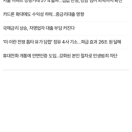
서울 아파트 상승거래 57% 돌파…집값 반등, 강남 넘어 외곽까지 확산
카드론 확대에도 수익성 하락…중금리대출 영향
국채금리 상승, 자영업자 대출 부담 커진다
'미·이란 전쟁 틈타 유가 담합' 정유 4사 기소…파급 효과 26조 원 달해
휴대전화 개통에 안면인증 도입...강화된 본인 절차로 민생범죄 차단