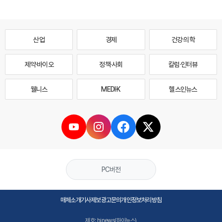
산업
경제
건강·의학
제약·바이오
정책·사회
칼럼·인터뷰
웰니스
MEDI·K
헬스인뉴스
PC버전
매체소개
기사제보
광고문의
개인정보처리방침
제호: hinews(하이뉴스)