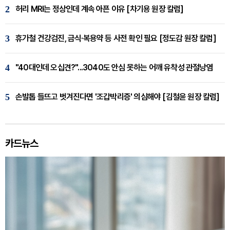
2
허리 MRI는 정상인데 계속 아픈 이유 [차기용 원장 칼럼]
3
휴가철 건강검진, 금식·복용약 등 사전 확인 필요 [정도감 원장 칼럼]
4
"40대인데 오십견?"...3040도 안심 못하는 어깨 유착성 관절낭염
5
손발톱 들뜨고 벗겨진다면 '조갑박리증' 의심해야 [김철윤 원장 칼럼]
카드뉴스