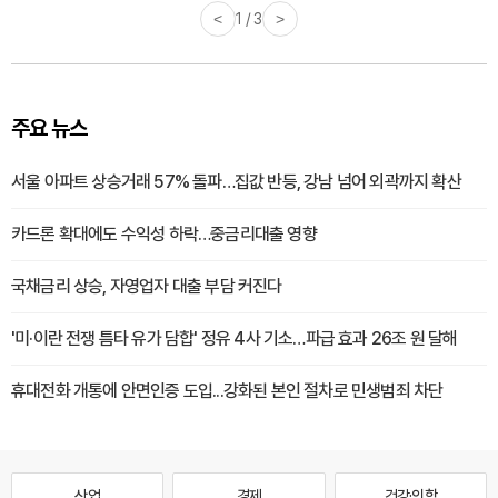
<
1 / 3
>
주요 뉴스
서울 아파트 상승거래 57% 돌파…집값 반등, 강남 넘어 외곽까지 확산
카드론 확대에도 수익성 하락…중금리대출 영향
국채금리 상승, 자영업자 대출 부담 커진다
'미·이란 전쟁 틈타 유가 담합' 정유 4사 기소…파급 효과 26조 원 달해
휴대전화 개통에 안면인증 도입...강화된 본인 절차로 민생범죄 차단
산업
경제
건강·의학