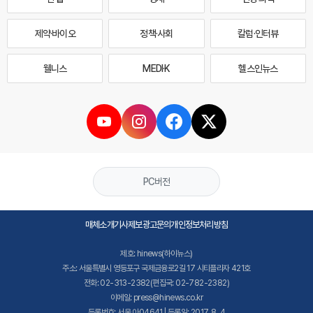
제약·바이오
정책·사회
칼럼·인터뷰
웰니스
MEDI·K
헬스인뉴스
PC버전
매체소개
기사제보
광고문의
개인정보처리방침
제호: hinews(하이뉴스)
주소: 서울특별시 영등포구 국제금융로2길 17 시티플라자 421호
전화: 02-313-2382(편집국: 02-782-2382)
이메일: press@hinews.co.kr
등록번호: 서울,아04641 | 등록일: 2017. 8. 4