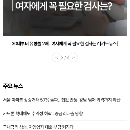
30대부터 유병률 2배...여자에게 꼭 필요한 검사는? [카드뉴스]
감기·독감 예방하고 면역력 높이는 4가지 영양제 [카드뉴스]
<
2 / 3
>
주요 뉴스
서울 아파트 상승거래 57% 돌파…집값 반등, 강남 넘어 외곽까지 확산
카드론 확대에도 수익성 하락…중금리대출 영향
국채금리 상승, 자영업자 대출 부담 커진다