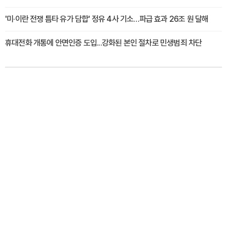
'미·이란 전쟁 틈타 유가 담합' 정유 4사 기소…파급 효과 26조 원 달해
휴대전화 개통에 안면인증 도입...강화된 본인 절차로 민생범죄 차단