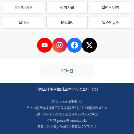
제약·바이오
정책·사회
칼럼·인터뷰
웰니스
MEDI·K
헬스인뉴스
PC버전
매체소개
기사제보
광고문의
개인정보처리방침
제호: hinews(하이뉴스)
주소: 서울특별시 영등포구 국제금융로2길 17 시티플라자 421호
전화: 02-313-2382(편집국: 02-782-2382)
이메일: press@hinews.co.kr
등록번호: 서울,아04641 | 등록일: 2017. 8. 4