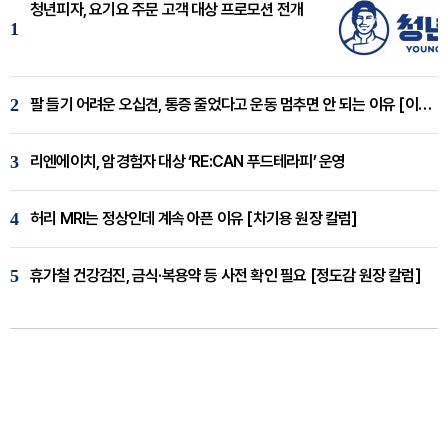
청년피자, 요기요 주문 고객 대상 프로모션 전개
1
2
팔 들기 어려운 오십견, 통증 줄었다고 운동 멈추면 안 되는 이유 [이병욱 원장 칼럼]
3
리엔에이치, 암경험자 대상 ‘RE:CAN 푸드테라피’ 운영
4
허리 MRI는 정상인데 계속 아픈 이유 [차기용 원장 칼럼]
5
휴가철 건강검진, 금식·복용약 등 사전 확인 필요 [정도감 원장 칼럼]