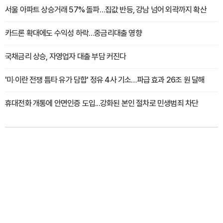
서울 아파트 상승거래 57% 돌파…집값 반등, 강남 넘어 외곽까지 확산
카드론 확대에도 수익성 하락…중금리대출 영향
국채금리 상승, 자영업자 대출 부담 커진다
'미·이란 전쟁 틈타 유가 담합' 정유 4사 기소…파급 효과 26조 원 달해
휴대전화 개통에 안면인증 도입...강화된 본인 절차로 민생범죄 차단