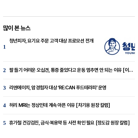
많이 본 뉴스
청년피자, 요기요 주문 고객 대상 프로모션 전개
1
2
팔 들기 어려운 오십견, 통증 줄었다고 운동 멈추면 안 되는 이유 [이병욱 원장 칼럼]
3
리엔에이치, 암경험자 대상 ‘RE:CAN 푸드테라피’ 운영
4
허리 MRI는 정상인데 계속 아픈 이유 [차기용 원장 칼럼]
5
휴가철 건강검진, 금식·복용약 등 사전 확인 필요 [정도감 원장 칼럼]