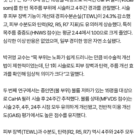
som)를 한 번 목주름 부위에 시술하고 4주간 경과를 관찰했다. 시술
후 피부 장벽 기능이 개선돼 경피수분손실(TEWL)이 24.3% 감소했
고, 피부 수분도와 탄력(R2, R5, R7 지표)도 유의하게 상승했다. 특히
목주름 중증도(HNWS 점수)는 평균 2.44에서 1.00으로 크게 줄었다.
심각한 이상 반응은 없었으며, 일부 경미한 멍은 자연 소실됐다.
박귀영 교수는 “목 부위는 노화가 쉽게 드러나는 만큼 비수술적 개선
법이 제한적이었는데, 단 1회 시술로도 피부 장벽과 탄력, 주름 개선 효
과를 확인해 임상적 의미가 크다”고 말했다.
두 번째 연구에서는 중안면(볼 부위) 볼륨 저하가 있는 15명을 대상으
로 CaHA 필러 시술 후 24주간 추적했다. 볼륨 상태(MFVDS 점수)는
시술 2주, 4주, 24주 시점 모두 유의하게 개선됐고, 전반적 미용 개선
도(GAIS) 평가에서도 높은 점수를 유지했다.
피부 장벽(TEWL)과 수분도, 탄력(R2, R5, R7) 역시 4주와 24주 모두