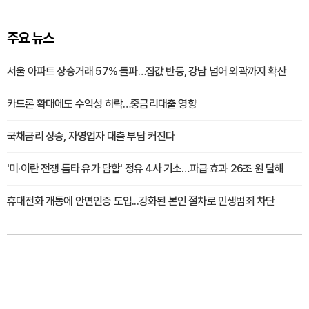
주요 뉴스
서울 아파트 상승거래 57% 돌파…집값 반등, 강남 넘어 외곽까지 확산
카드론 확대에도 수익성 하락…중금리대출 영향
국채금리 상승, 자영업자 대출 부담 커진다
'미·이란 전쟁 틈타 유가 담합' 정유 4사 기소…파급 효과 26조 원 달해
휴대전화 개통에 안면인증 도입...강화된 본인 절차로 민생범죄 차단