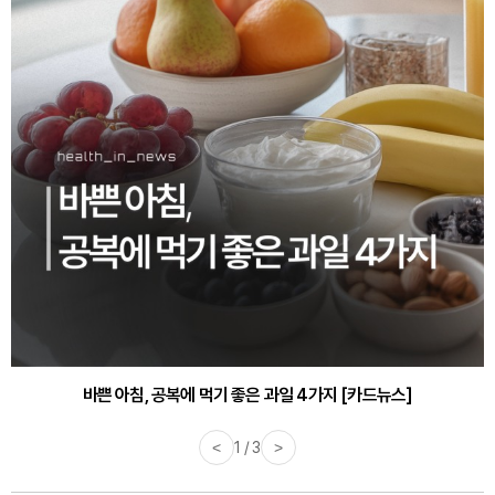
바쁜 아침, 공복에 먹기 좋은 과일 4가지 [카드뉴스]
<
1 / 3
>