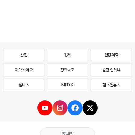
산업
경제
건강·의학
제약·바이오
정책·사회
칼럼·인터뷰
웰니스
MEDI·K
헬스인뉴스
PC버전