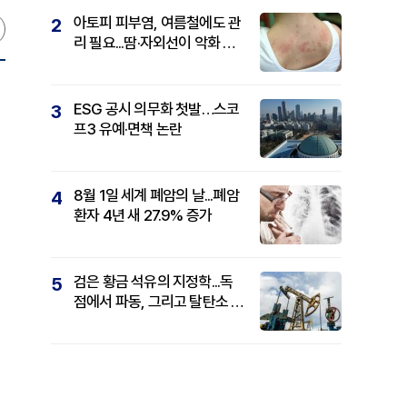
아토피 피부염, 여름철에도 관
2
리 필요...땀·자외선이 악화 요
인
ESG 공시 의무화 첫발…스코
3
프3 유예·면책 논란
8월 1일 세계 폐암의 날...폐암
4
환자 4년 새 27.9% 증가
검은 황금 석유의 지정학...독
5
점에서 파동, 그리고 탈탄소 패
권까지