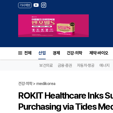
기사제보
전체
산업
경제
건강·의학
제약·바이오
보건의료
금융·증권
자동차·항공
에너지
건강·의학 > medikorea
ROKIT Healthcare Inks Su
Purchasing via Tides Med