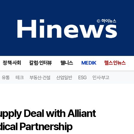
ROKIT Healthcare Inks Supply Deal with Alliant Purchasing via Tides Medical Partnership
정책·사회
칼럼·인터뷰
웰니스
MEDIK
헬스인뉴스
유통
테크
부동산·건설
산업일반
ESG
인사·부고
pply Deal with Alliant
ical Partnership