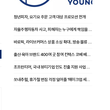
청년피자, 요기요 주문 고객 대상 프로모션 전개
자율주행자동차 사고, 피해자는 누구에게 책임을 물을 수 있을까
바로픽, 라이브커머스 상품 소싱 확대...방송·물류 원스톱 지원 강화
출산·육아 브랜드 400여 곳 참여 킨텍스 코베 베이비페어 개막
조프런티어, 국내 뷰티기업 인도 진출 지원 사업 추진
쏘내추럴, 휴가철 번짐 걱정 덜어줄 '메이크업 세팅 멀티 매직 실러' 제안