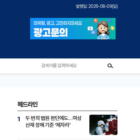
발행일: 2026-08-09(일)
헤드라인
두 번의 법원 판단에도…여성
1
산재 장해 기준 ‘제자리’