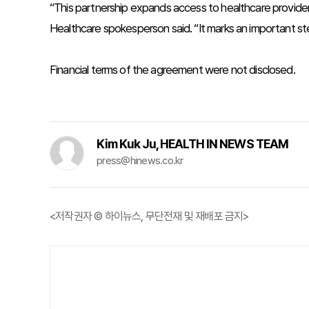
“This partnership expands access to healthcare provider
Healthcare spokesperson said. “It marks an important st
Financial terms of the agreement were not disclosed.
Kim Kuk Ju, HEALTH IN NEWS TEAM
press@hinews.co.kr
<저작권자 © 하이뉴스, 무단전재 및 재배포 금지>