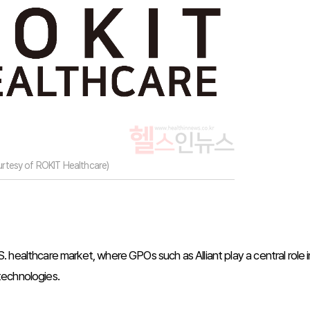
rtesy of ROKIT Healthcare)
healthcare market, where GPOs such as Alliant play a central role i
technologies.