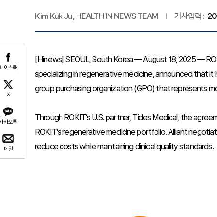
Kim Kuk Ju, HEALTH IN NEWS TEAM
기사입력 :
20
[Hinews] SEOUL, South Korea — August 18, 2025 — RO
페이스북
specializing in regenerative medicine, announced that it 
group purchasing organization (GPO) that represents mor
X
Through ROKIT’s U.S. partner, Tides Medical, the agreemen
카카오톡
ROKIT’s regenerative medicine portfolio. Alliant negotia
reduce costs while maintaining clinical quality standards.
메일