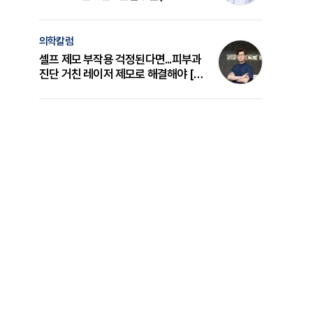
의 원리와 선택 기준 [길건 원장 칼럼]
의학칼럼
셀프 제모 부작용 걱정된다면...피부과
진단 거친 레이저 제모로 해결해야 [변
준석 원장 칼럼]