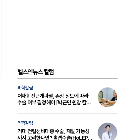
헬스인뉴스 칼럼
의학칼럼
어깨회전근개파열, 손상 정도에 따라
수술 여부 결정해야 [박근민 원장 칼
럼]
의학칼럼
거대 전립선비대증 수술, 재발 가능성
까지 고려한다면? 홀렙수술(HoLEP)