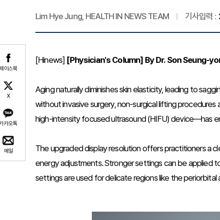
Lim Hye Jung, HEALTH IN NEWS TEAM
기사입력 :
[Hinews]
[Physician's Column] By Dr. Son Seung-yo
페이스북
Aging naturally diminishes skin elasticity, leading to sa
X
without invasive surgery, non-surgical lifting procedur
high-intensity focused ultrasound (HIFU) device—has eme
카카오톡
The upgraded display resolution offers practitioners a clea
메일
energy adjustments. Stronger settings can be applied to 
settings are used for delicate regions like the periorbit