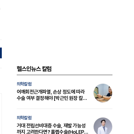
a
헬스인뉴스 칼럼
의학칼럼
어깨회전근개파열, 손상 정도에 따라
수술 여부 결정해야 [박근민 원장 칼
럼]
의학칼럼
거대 전립선비대증 수술, 재발 가능성
까지 고려한다면? 홀렙수술(HoLEP)