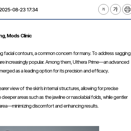
2025-08-23 17:34
ng, Mods Clinic
gging facial contours, a common concern for many. To address sagging
es are increasingly popular. Among them, Ulthera Prime—an advanced
rged as a leading option for its precision and efficacy.
rer view of the skin’s internal structures, allowing for precise
deeper areas such as the jawline or nasolabial folds, while gentler
al area—minimizing discomfort and enhancing results.