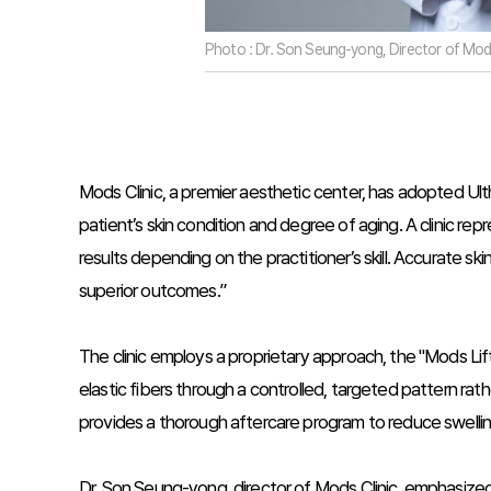
Photo : Dr. Son Seung-yong, Director of Mods
Mods Clinic, a premier aesthetic center, has adopted Ult
patient’s skin condition and degree of aging. A clinic re
results depending on the practitioner’s skill. Accurate 
superior outcomes.”
The clinic employs a proprietary approach, the "Mods Lift
elastic fibers through a controlled, targeted pattern ra
provides a thorough aftercare program to reduce swelling a
Dr. Son Seung-yong, director of Mods Clinic, emphasized