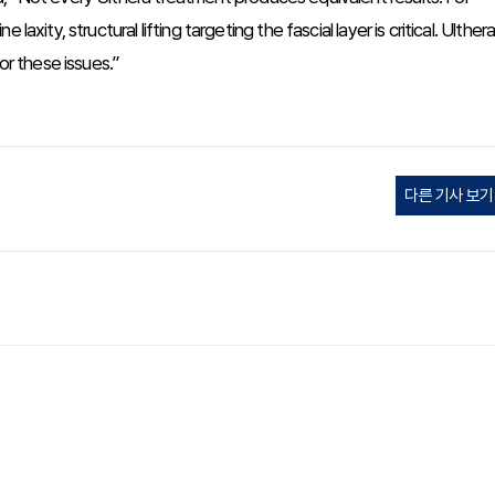
xity, structural lifting targeting the fascial layer is critical. Ulther
or these issues.”
다른 기사 보기