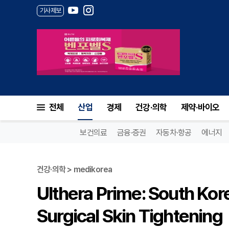
기사제보
전체
산업
경제
건강·의학
제약·바이오
보건의료
금융·증권
자동차·항공
에너지
건강·의학 > medikorea
Ulthera Prime: South Kor
Surgical Skin Tightening