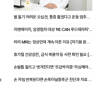
팔 들기 어려운 오십견, 통증 줄었다고 운동 멈추면 안 되는 이유 [이병욱 원장 칼럼]
리엔에이치, 암경험자 대상 ‘RE:CAN 푸드테라피’ 운영
허리 MRI는 정상인데 계속 아픈 이유 [차기용 원장 칼럼]
휴가철 건강검진, 금식·복용약 등 사전 확인 필요 [정도감 원장 칼럼]
손발톱 들뜨고 벗겨진다면 '조갑박리증' 의심해야 [김철윤 원장 칼럼]
손 저림 반복된다면 손목터널증후군 진단과 치료 시기 살펴야 [김동현 원장 칼럼]
d