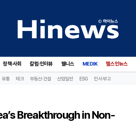
Ulthera Prime: South Korea’s Breakthrough in Non-Surgical Skin Tightening
정책·사회
칼럼·인터뷰
웰니스
MEDIK
헬스인뉴스
유통
테크
부동산·건설
산업일반
ESG
인사·부고
ea’s Breakthrough in Non-