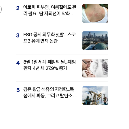
아토피 피부염, 여름철에도 관
2
리 필요...땀·자외선이 악화 요
인
ESG 공시 의무화 첫발…스코
3
프3 유예·면책 논란
8월 1일 세계 폐암의 날...폐암
4
환자 4년 새 27.9% 증가
검은 황금 석유의 지정학...독
5
점에서 파동, 그리고 탈탄소 패
권까지