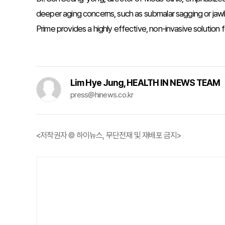
deeper aging concerns, such as submalar sagging or jawline la
Prime provides a highly effective, non-invasive solution f
Lim Hye Jung, HEALTH IN NEWS TEAM
press@hinews.co.kr
<저작권자 © 하이뉴스, 무단전재 및 재배포 금지>