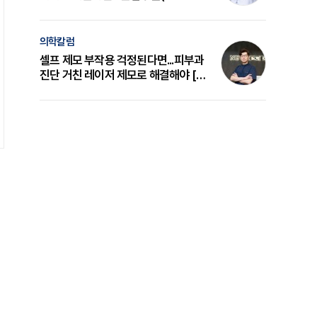
의 원리와 선택 기준 [길건 원장 칼럼]
의학칼럼
셀프 제모 부작용 걱정된다면...피부과
진단 거친 레이저 제모로 해결해야 [변
준석 원장 칼럼]