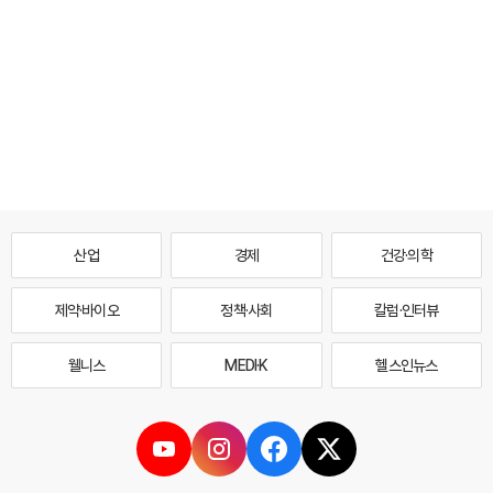
산업
경제
건강·의학
제약·바이오
정책·사회
칼럼·인터뷰
웰니스
MEDI·K
헬스인뉴스