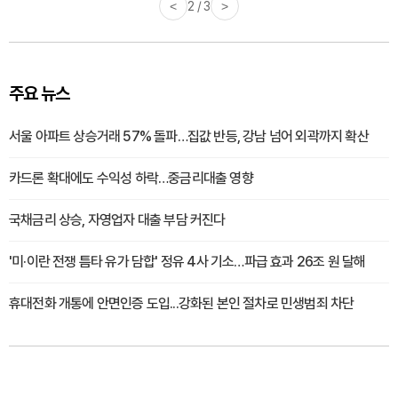
<
3 / 3
>
주요 뉴스
서울 아파트 상승거래 57% 돌파…집값 반등, 강남 넘어 외곽까지 확산
카드론 확대에도 수익성 하락…중금리대출 영향
국채금리 상승, 자영업자 대출 부담 커진다
'미·이란 전쟁 틈타 유가 담합' 정유 4사 기소…파급 효과 26조 원 달해
휴대전화 개통에 안면인증 도입...강화된 본인 절차로 민생범죄 차단