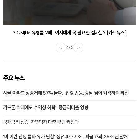
30대부터 유병률 2배...여자에게 꼭 필요한 검사는? [카드뉴스]
감기·독감 예방하고 면역력 높이는 4가지 영양제 [카드뉴스]
<
2 / 3
>
주요 뉴스
서울 아파트 상승거래 57% 돌파…집값 반등, 강남 넘어 외곽까지 확산
카드론 확대에도 수익성 하락…중금리대출 영향
국채금리 상승, 자영업자 대출 부담 커진다
'미·이란 전쟁 틈타 유가 담합' 정유 4사 기소…파급 효과 26조 원 달해