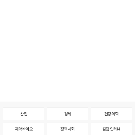
산업
경제
건강·의학
제약·바이오
정책·사회
칼럼·인터뷰