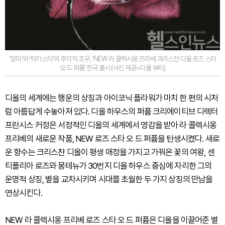
‘장미’와 ‘럭키스타’의 후각적 조우, ‘NEW 라 콜렉시옹 프리베 크리스챤 디올 로즈 스타
오 드 퍼퓸’ 한국 출시 (사진 제공=디올 뷰티)
디올의 세계에는 행운의 상징과 아이코닉 플라워가 마치 한 편의 시처
럼 아름답게 수놓아져 있다. 디올 하우스의 퍼퓸 크리에이티브 디렉터
프란시스 커정은 서정적인 디올의 세계에서 영감을 받아 라 콜렉시옹
프리베의 새로운 작품, NEW 로즈 스타 오 드 퍼퓸을 탄생시켰다. 새로
운 향수는 크리스챤 디올이 평생 애정을 가지고 가꿔온 꽃의 여왕, 센
티폴리아 로즈와 몽테뉴가 30번지 디올 하우스 중심에 자리한 그의
운명적 상징, 별을 교차시키며 시대를 초월한 두 가지 상징의 만남을
연상시킨다.
NEW 라 콜렉시옹 프리베 로즈 스타 오 드 퍼퓸은 디올을 이끌어준 별