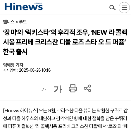
웰니스 > 푸드
‘장미’와 ‘럭키스타’의 후각적 조우, ‘NEW 라 콜렉
시옹 프리베 크리스챤 디올 로즈 스타 오 드 퍼퓸’
한국 출시
임혜정 기자
기사입력 : 2025-08-28 10:18
가
가
[Hinews 하이뉴스] 오는 9월, 크리스챤 디올 뷰티는 탁월한 꾸뛰르 감
성과 디올 하우스의 대담하고 감각적인 향에 대한 철학을 담은 꾸뛰리
에 퍼퓨머 컬렉션 ‘라 콜렉시옹 프리베 크리스챤 디올’에서 ‘로즈’와 ‘페