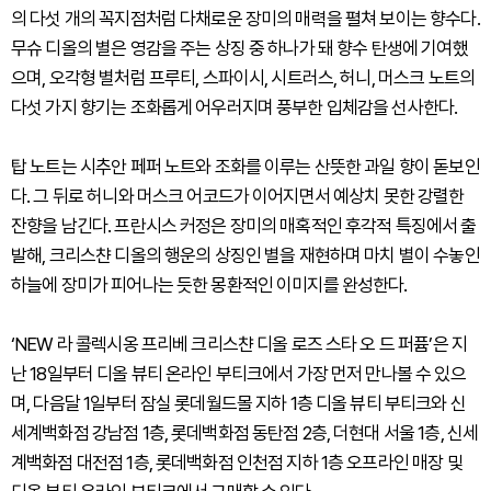
의 다섯 개의 꼭지점처럼 다채로운 장미의 매력을 펼쳐 보이는 향수다.
무슈 디올의 별은 영감을 주는 상징 중 하나가 돼 향수 탄생에 기여했
으며, 오각형 별처럼 프루티, 스파이시, 시트러스, 허니, 머스크 노트의
다섯 가지 향기는 조화롭게 어우러지며 풍부한 입체감을 선사한다.
탑 노트는 시추안 페퍼 노트와 조화를 이루는 산뜻한 과일 향이 돋보인
다. 그 뒤로 허니와 머스크 어코드가 이어지면서 예상치 못한 강렬한
잔향을 남긴다. 프란시스 커정은 장미의 매혹적인 후각적 특징에서 출
발해, 크리스챤 디올의 행운의 상징인 별을 재현하며 마치 별이 수놓인
하늘에 장미가 피어나는 듯한 몽환적인 이미지를 완성한다.
‘NEW 라 콜렉시옹 프리베 크리스챤 디올 로즈 스타 오 드 퍼퓸’은 지
난 18일부터 디올 뷰티 온라인 부티크에서 가장 먼저 만나볼 수 있으
며, 다음달 1일부터 잠실 롯데월드몰 지하 1층 디올 뷰티 부티크와 신
세계백화점 강남점 1층, 롯데백화점 동탄점 2층, 더현대 서울 1층, 신세
계백화점 대전점 1층, 롯데백화점 인천점 지하 1층 오프라인 매장 및