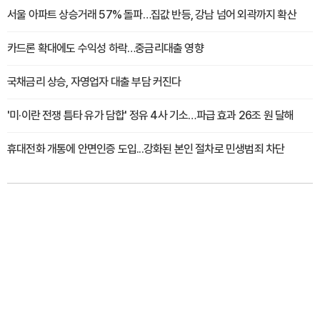
서울 아파트 상승거래 57% 돌파…집값 반등, 강남 넘어 외곽까지 확산
카드론 확대에도 수익성 하락…중금리대출 영향
국채금리 상승, 자영업자 대출 부담 커진다
'미·이란 전쟁 틈타 유가 담합' 정유 4사 기소…파급 효과 26조 원 달해
휴대전화 개통에 안면인증 도입...강화된 본인 절차로 민생범죄 차단