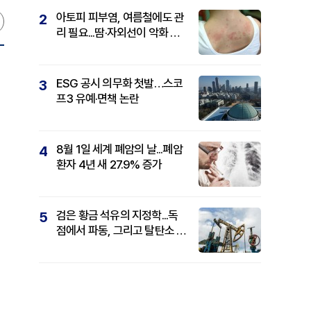
아토피 피부염, 여름철에도 관
2
리 필요...땀·자외선이 악화 요
인
ESG 공시 의무화 첫발…스코
3
프3 유예·면책 논란
8월 1일 세계 폐암의 날...폐암
4
환자 4년 새 27.9% 증가
검은 황금 석유의 지정학...독
5
점에서 파동, 그리고 탈탄소 패
권까지