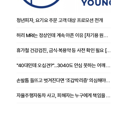
청년피자, 요기요 주문 고객 대상 프로모션 전개
허리 MRI는 정상인데 계속 아픈 이유 [차기용 원장 칼럼]
휴가철 건강검진, 금식·복용약 등 사전 확인 필요 [정도감 원장 칼럼]
"40대인데 오십견?"...3040도 안심 못하는 어깨 유착성 관절낭염
손발톱 들뜨고 벗겨진다면 '조갑박리증' 의심해야 [김철윤 원장 칼럼]
자율주행자동차 사고, 피해자는 누구에게 책임을 물을 수 있을까