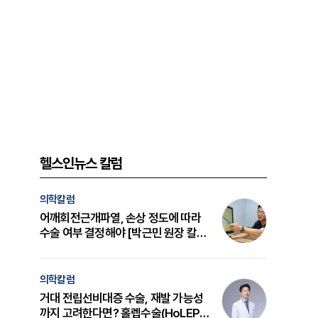
헬스인뉴스 칼럼
의학칼럼
어깨회전근개파열, 손상 정도에 따라
수술 여부 결정해야 [박근민 원장 칼
럼]
의학칼럼
거대 전립선비대증 수술, 재발 가능성
까지 고려한다면? 홀렙수술(HoLEP)