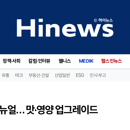
뉴얼… 맛·영양 업그레이드
정책·사회
칼럼·인터뷰
웰니스
MEDIK
헬스인뉴스
유통
테크
부동산·건설
산업일반
ESG
인사·부고
리뉴얼… 맛·영양 업그레이드