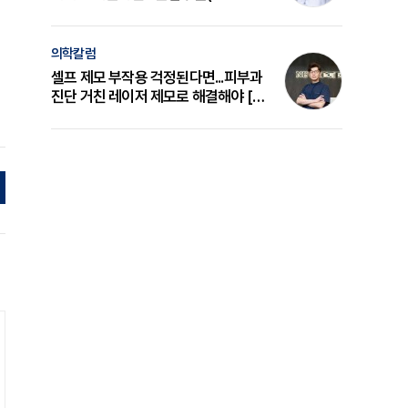
의 원리와 선택 기준 [길건 원장 칼럼]
의학칼럼
셀프 제모 부작용 걱정된다면...피부과
진단 거친 레이저 제모로 해결해야 [변
준석 원장 칼럼]