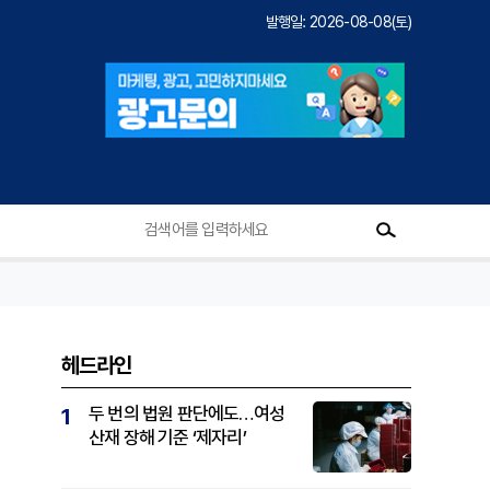
발행일: 2026-08-08(토)
헤드라인
두 번의 법원 판단에도…여성
1
산재 장해 기준 ‘제자리’