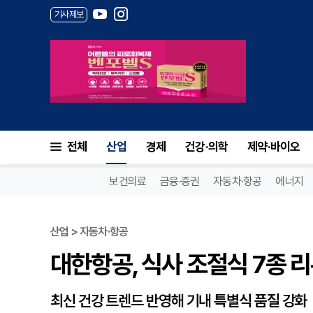
기사제보
대한항공, 식사 조절식 7종 리
전체
산업
경제
건강·의학
제약·바이오
보건의료
금융·증권
자동차·항공
에너지
산업 > 자동차·항공
대한항공, 식사 조절식 7종 
최신 건강 트렌드 반영해 기내 특별식 품질 강화