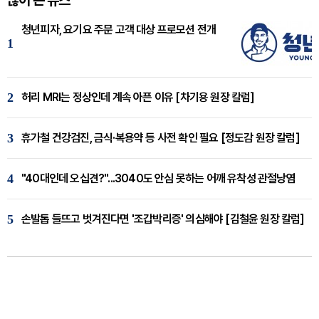
청년피자, 요기요 주문 고객 대상 프로모션 전개
1
2
허리 MRI는 정상인데 계속 아픈 이유 [차기용 원장 칼럼]
3
휴가철 건강검진, 금식·복용약 등 사전 확인 필요 [정도감 원장 칼럼]
4
"40대인데 오십견?"...3040도 안심 못하는 어깨 유착성 관절낭염
5
손발톱 들뜨고 벗겨진다면 '조갑박리증' 의심해야 [김철윤 원장 칼럼]