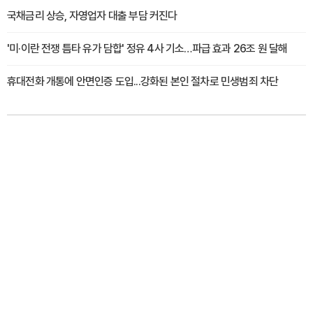
국채금리 상승, 자영업자 대출 부담 커진다
'미·이란 전쟁 틈타 유가 담합' 정유 4사 기소…파급 효과 26조 원 달해
휴대전화 개통에 안면인증 도입...강화된 본인 절차로 민생범죄 차단