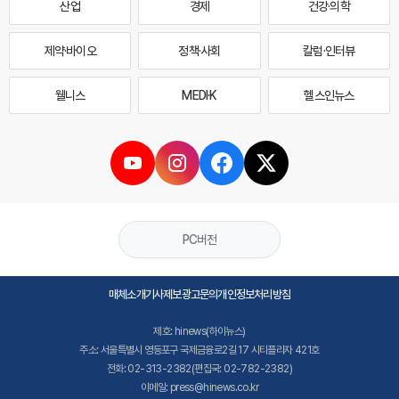
산업
경제
건강·의학
제약·바이오
정책·사회
칼럼·인터뷰
웰니스
MEDI·K
헬스인뉴스
PC버전
매체소개
기사제보
광고문의
개인정보처리방침
제호: hinews(하이뉴스)
주소: 서울특별시 영등포구 국제금융로2길 17 시티플라자 421호
전화: 02-313-2382(편집국: 02-782-2382)
이메일: press@hinews.co.kr