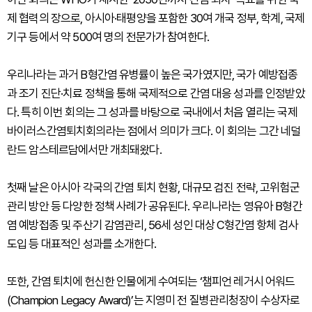
제 협력의 장으로, 아시아·태평양을 포함한 30여 개국 정부, 학계, 국제
기구 등에서 약 500여 명의 전문가가 참여한다.
우리나라는 과거 B형간염 유병률이 높은 국가였지만, 국가 예방접종
과 조기 진단·치료 정책을 통해 국제적으로 간염 대응 성과를 인정받았
다. 특히 이번 회의는 그 성과를 바탕으로 국내에서 처음 열리는 국제
바이러스간염퇴치회의라는 점에서 의미가 크다. 이 회의는 그간 네덜
란드 암스테르담에서만 개최돼왔다.
첫째 날은 아시아 각국의 간염 퇴치 현황, 대규모 검진 전략, 고위험군
관리 방안 등 다양한 정책 사례가 공유된다. 우리나라는 영유아 B형간
염 예방접종 및 주산기 감염관리, 56세 성인 대상 C형간염 항체 검사
도입 등 대표적인 성과를 소개한다.
또한, 간염 퇴치에 헌신한 인물에게 수여되는 ‘챔피언 레거시 어워드
(Champion Legacy Award)’는 지영미 전 질병관리청장이 수상자로