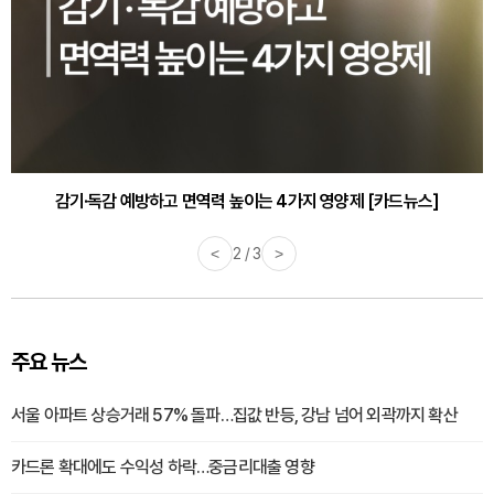
감기·독감 예방하고 면역력 높이는 4가지 영양제 [카드뉴스]
<
3 / 3
>
주요 뉴스
서울 아파트 상승거래 57% 돌파…집값 반등, 강남 넘어 외곽까지 확산
카드론 확대에도 수익성 하락…중금리대출 영향