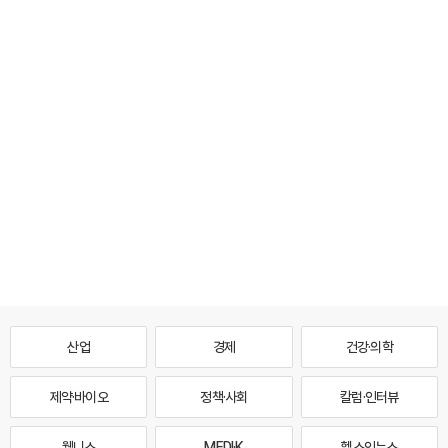
산업
경제
건강·의학
제약·바이오
정책·사회
칼럼·인터뷰
웰니스
MEDI·K
헬스인뉴스