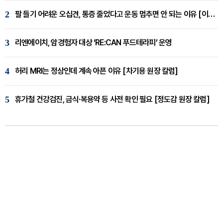
2
팔 들기 어려운 오십견, 통증 줄었다고 운동 멈추면 안 되는 이유 [이병욱 원장 칼럼]
3
리엔에이치, 암경험자 대상 ‘RE:CAN 푸드테라피’ 운영
4
허리 MRI는 정상인데 계속 아픈 이유 [차기용 원장 칼럼]
5
휴가철 건강검진, 금식·복용약 등 사전 확인 필요 [정도감 원장 칼럼]