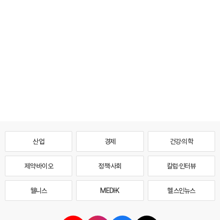
산업
경제
건강·의학
제약·바이오
정책·사회
칼럼·인터뷰
웰니스
MEDI·K
헬스인뉴스