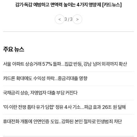
감기·독감 예방하고 면역력 높이는 4가지 영양제 [카드뉴스]
<
3 / 3
>
주요 뉴스
서울 아파트 상승거래 57% 돌파…집값 반등, 강남 넘어 외곽까지 확산
카드론 확대에도 수익성 하락…중금리대출 영향
국채금리 상승, 자영업자 대출 부담 커진다
'미·이란 전쟁 틈타 유가 담합' 정유 4사 기소…파급 효과 26조 원 달해
휴대전화 개통에 안면인증 도입...강화된 본인 절차로 민생범죄 차단