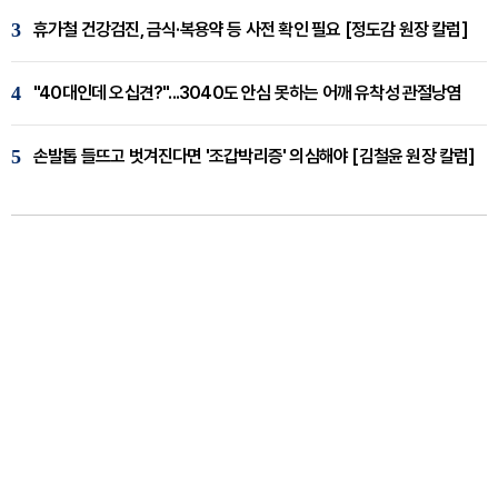
3
휴가철 건강검진, 금식·복용약 등 사전 확인 필요 [정도감 원장 칼럼]
4
"40대인데 오십견?"...3040도 안심 못하는 어깨 유착성 관절낭염
5
손발톱 들뜨고 벗겨진다면 '조갑박리증' 의심해야 [김철윤 원장 칼럼]