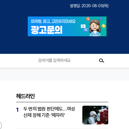
발행일: 2026-08-06(목)
헤드라인
두 번의 법원 판단에도…여성
1
산재 장해 기준 ‘제자리’