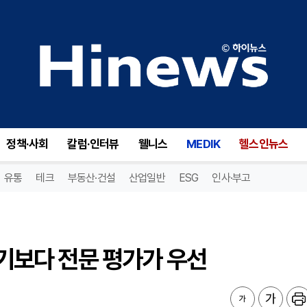
리기보다 전문 평가가 우선
정책·사회
칼럼·인터뷰
웰니스
MEDIK
헬스인뉴스
유통
테크
부동산·건설
산업일반
ESG
인사·부고
리기보다 전문 평가가 우선