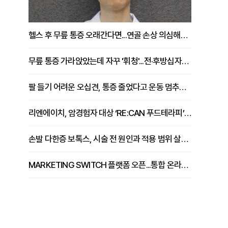
헬스 후 무릎 통증 오래간다면...연골 손상 의심해야 [김상범 원장 칼럼]
무릎 통증 가라앉았는데 자꾸 '휘청'...전·후방십자인대 파열 확인해야 [곽우경 원장 칼럼]
팔 들기 어려운 오십견, 통증 줄었다고 운동 멈추면 안 되는 이유 [이병욱 원장 칼럼]
.
리엔에이치, 암경험자 대상 ‘RE:CAN 푸드테라피’ 운영
손발 다한증 보톡스, 시술 전 원인과 적용 범위 살펴야 [강윤일 원장 칼럼]
MARKETING SWITCH 플랫폼 오픈...통합 온라인 마케팅 서비스 확대