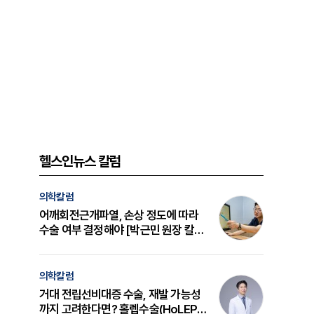
헬스인뉴스 칼럼
의학칼럼
어깨회전근개파열, 손상 정도에 따라
수술 여부 결정해야 [박근민 원장 칼
럼]
의학칼럼
거대 전립선비대증 수술, 재발 가능성
까지 고려한다면? 홀렙수술(HoLEP)