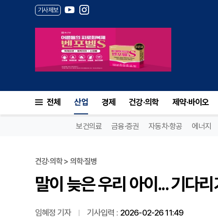
기사제보
말이 늦은 우리 아이... 기다
전체
산업
경제
건강·의학
제약·바이오
보건의료
금융·증권
자동차·항공
에너지
건강·의학 > 의학·질병
말이 늦은 우리 아이... 기다
임혜정 기자
기사입력 :
2026-02-26 11:49