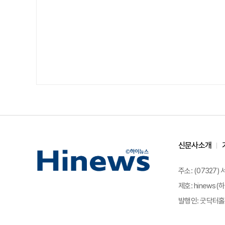
신문사소개
주소: (07327)
제호: hinews(하
발행인: 굿닥터홀딩