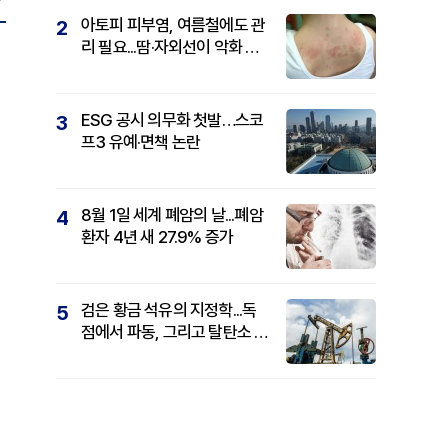
아토피 피부염, 여름철에도 관
2
리 필요...땀·자외선이 악화 요
인
ESG 공시 의무화 첫발…스코
3
프3 유예·면책 논란
8월 1일 세계 폐암의 날...폐암
4
환자 4년 새 27.9% 증가
검은 황금 석유의 지정학...독
5
점에서 파동, 그리고 탈탄소 패
권까지