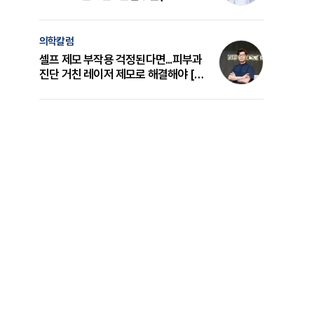
의 원리와 선택 기준 [길건 원장 칼럼]
의학칼럼
셀프 제모 부작용 걱정된다면...피부과
진단 거친 레이저 제모로 해결해야 [변
준석 원장 칼럼]