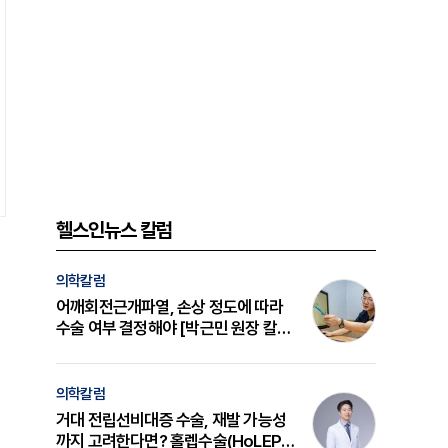
헬스인뉴스 칼럼
의학칼럼
어깨회전근개파열, 손상 정도에 따라
수술 여부 결정해야 [박근민 원장 칼
럼]
의학칼럼
거대 전립선비대증 수술, 재발 가능성
까지 고려한다면? 홀렙수술(HoLEP)