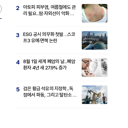
아토피 피부염, 여름철에도 관
2
리 필요...땀·자외선이 악화 요
인
ESG 공시 의무화 첫발…스코
3
프3 유예·면책 논란
8월 1일 세계 폐암의 날...폐암
4
환자 4년 새 27.9% 증가
검은 황금 석유의 지정학...독
5
점에서 파동, 그리고 탈탄소 패
권까지