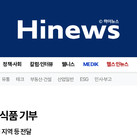
식품 기부
정책·사회
칼럼·인터뷰
웰니스
MEDIK
헬스인뉴스
유통
테크
부동산·건설
산업일반
ESG
인사·부고
 식품 기부
 지역 등 전달