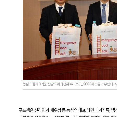
농심이 올해 3억원 상당의 이머전시 푸드팩 1만2000세트를 기부한다. (
푸드팩은 신라면과 새우깡 등 농심의 대표 라면과 과자류, 백산