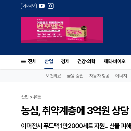
기사제보
농심, 취약계층에 3억원 상당 
전체
산업
경제
건강·의학
제약·바이오
보건의료
금융·증권
자동차·항공
에너지
산업 > 유통
농심, 취약계층에 3억원 상당
이머전시 푸드팩 1만2000세트 지원... 산불 피해