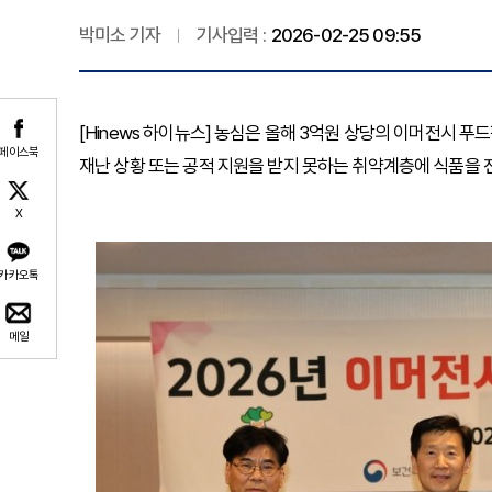
박미소 기자
기사입력 :
2026-02-25 09:55
[Hinews 하이뉴스] 농심은 올해 3억원 상당의 이머전시 푸
페이스북
재난 상황 또는 공적 지원을 받지 못하는 취약계층에 식품을 
X
카카오톡
메일