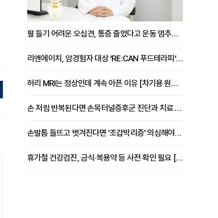
팔 들기 어려운 오십견, 통증 줄었다고 운동 멈추면 안 되는 이유 [이병욱 원장 칼럼]
리엔에이치, 암경험자 대상 ‘RE:CAN 푸드테라피’ 운영
허리 MRI는 정상인데 계속 아픈 이유 [차기용 원장 칼럼]
손 저림 반복된다면 손목터널증후군 진단과 치료 시기 살펴야 [김동현 원장 칼럼]
손발톱 들뜨고 벗겨진다면 '조갑박리증' 의심해야 [김철윤 원장 칼럼]
휴가철 건강검진, 금식·복용약 등 사전 확인 필요 [정도감 원장 칼럼]