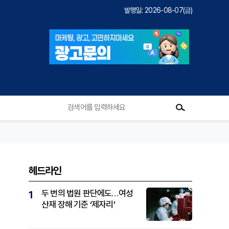
발행일: 2026-08-07(금)
헤드라인
두 번의 법원 판단에도…여성
1
산재 장해 기준 ‘제자리’