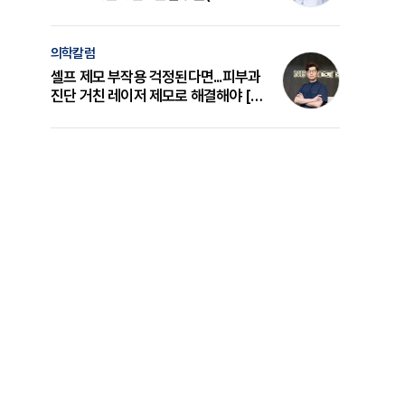
의 원리와 선택 기준 [길건 원장 칼럼]
의학칼럼
셀프 제모 부작용 걱정된다면...피부과
진단 거친 레이저 제모로 해결해야 [변
준석 원장 칼럼]