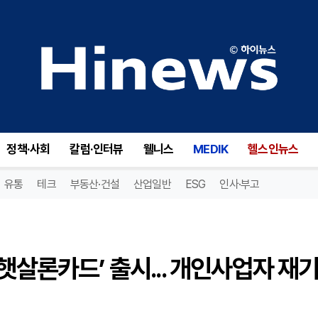
KB국민카드, ‘소상공인 특례 햇살론카드’ 출시... 개인사업자 재기 지원
정책·사회
칼럼·인터뷰
웰니스
MEDIK
헬스인뉴스
유통
테크
부동산·건설
산업일반
ESG
인사·부고
햇살론카드’ 출시... 개인사업자 재