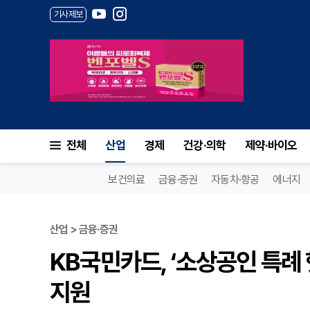
기사제보
전체
산업
경제
건강·의학
제약·바이오
보건의료
금융·증권
자동차·항공
에너지
산업 > 금융·증권
KB국민카드, ‘소상공인 특례 
지원