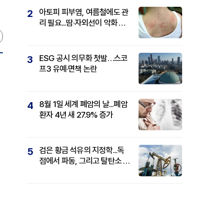
아토피 피부염, 여름철에도 관
2
리 필요...땀·자외선이 악화 요
인
ESG 공시 의무화 첫발…스코
3
프3 유예·면책 논란
8월 1일 세계 폐암의 날...폐암
4
환자 4년 새 27.9% 증가
검은 황금 석유의 지정학...독
5
점에서 파동, 그리고 탈탄소 패
권까지