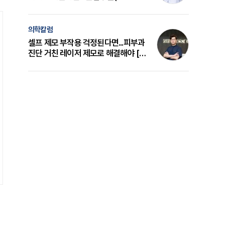
의 원리와 선택 기준 [길건 원장 칼럼]
의학칼럼
셀프 제모 부작용 걱정된다면...피부과
진단 거친 레이저 제모로 해결해야 [변
준석 원장 칼럼]