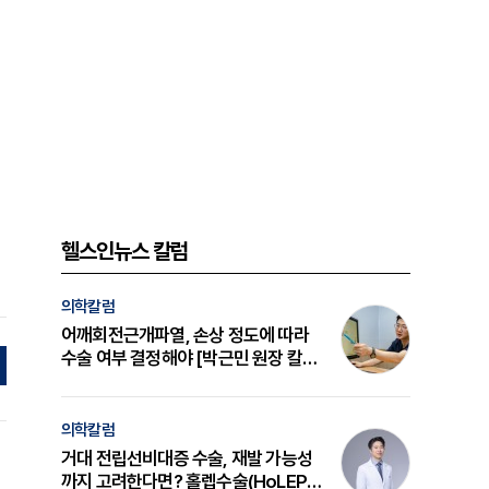
헬스인뉴스 칼럼
의학칼럼
어깨회전근개파열, 손상 정도에 따라
수술 여부 결정해야 [박근민 원장 칼
럼]
의학칼럼
거대 전립선비대증 수술, 재발 가능성
까지 고려한다면? 홀렙수술(HoLEP)