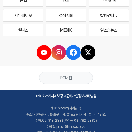
산업
경제
건강·의학
제약·바이오
정책·사회
칼럼·인터뷰
웰니스
MEDI·K
헬스인뉴스
PC버전
매체소개
기사제보
광고문의
개인정보처리방침
제호: hinews(하이뉴스)
주소: 서울특별시 영등포구 국제금융로2길 17 시티플라자 421호
전화: 02-313-2382(편집국: 02-782-2382)
이메일: press@hinews.co.kr