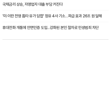
국채금리 상승, 자영업자 대출 부담 커진다
'미·이란 전쟁 틈타 유가 담합' 정유 4사 기소…파급 효과 26조 원 달해
휴대전화 개통에 안면인증 도입...강화된 본인 절차로 민생범죄 차단