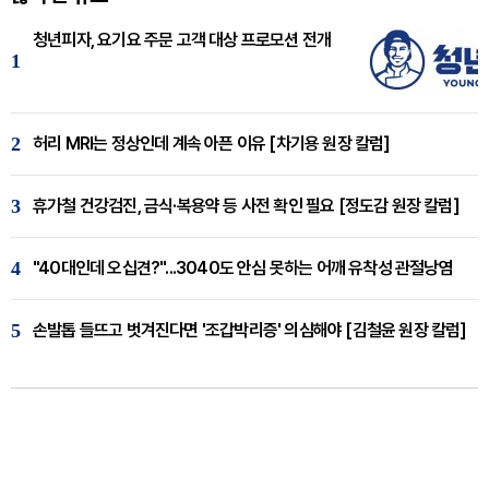
청년피자, 요기요 주문 고객 대상 프로모션 전개
1
2
허리 MRI는 정상인데 계속 아픈 이유 [차기용 원장 칼럼]
3
휴가철 건강검진, 금식·복용약 등 사전 확인 필요 [정도감 원장 칼럼]
4
"40대인데 오십견?"...3040도 안심 못하는 어깨 유착성 관절낭염
5
손발톱 들뜨고 벗겨진다면 '조갑박리증' 의심해야 [김철윤 원장 칼럼]