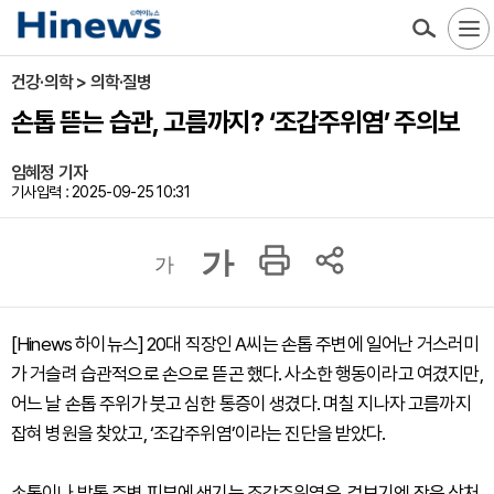
건강·의학 > 의학·질병
손톱 뜯는 습관, 고름까지? ‘조갑주위염’ 주의보
임혜정 기자
기사입력 : 2025-09-25 10:31
가
가
[Hinews 하이뉴스] 20대 직장인 A씨는 손톱 주변에 일어난 거스러미
가 거슬려 습관적으로 손으로 뜯곤 했다. 사소한 행동이라고 여겼지만,
어느 날 손톱 주위가 붓고 심한 통증이 생겼다. 며칠 지나자 고름까지
잡혀 병원을 찾았고, ‘조갑주위염’이라는 진단을 받았다.
손톱이나 발톱 주변 피부에 생기는 조갑주위염은, 겉보기엔 작은 상처