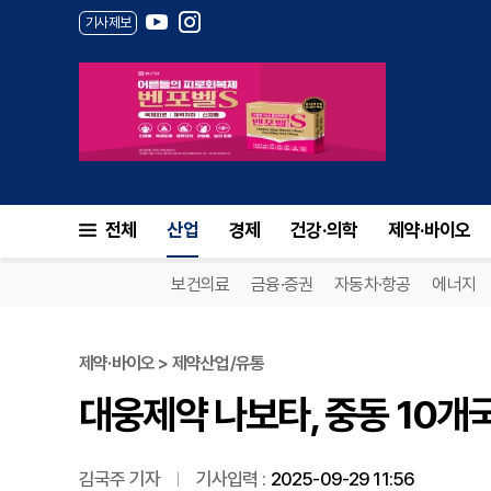
기사제보
대웅제약 나보타, 중동 10개국
전체
산업
경제
건강·의학
제약·바이오
보건의료
금융·증권
자동차·항공
에너지
제약·바이오 > 제약산업/유통
대웅제약 나보타, 중동 10개
김국주 기자
기사입력 :
2025-09-29 11:56