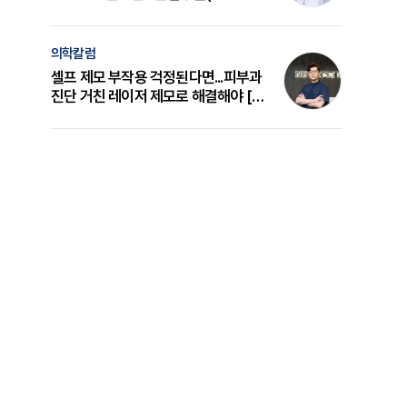
의 원리와 선택 기준 [길건 원장 칼럼]
의학칼럼
셀프 제모 부작용 걱정된다면...피부과
진단 거친 레이저 제모로 해결해야 [변
준석 원장 칼럼]