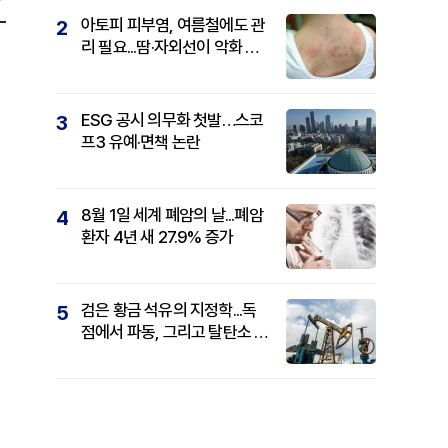
아토피 피부염, 여름철에도 관
2
리 필요...땀·자외선이 악화 요
인
ESG 공시 의무화 첫발…스코
3
프3 유예·면책 논란
8월 1일 세계 폐암의 날...폐암
4
환자 4년 새 27.9% 증가
검은 황금 석유의 지정학...독
5
점에서 파동, 그리고 탈탄소 패
권까지