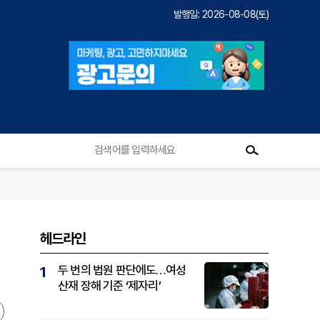
발행일: 2026-08-08(토)
헤드라인
두 번의 법원 판단에도…여성
1
산재 장해 기준 ‘제자리’