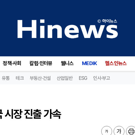
 시장 진출 가속
정책·사회
칼럼·인터뷰
웰니스
MEDIK
헬스인뉴스
유통
테크
부동산·건설
산업일반
ESG
인사·부고
국 시장 진출 가속