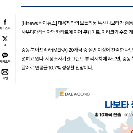
[Hinews 하이뉴스] 대웅제약의 보툴리눔 톡신 나보타가 중
페이스북
사우디아라비아와 카타르에 이어 쿠웨이트, 이라크와 수출 계
X
중동·북아프리카(MENA) 20개국 중 절반 이상에 진출한 나
넓히고 있다. 시장조사기관 그랜드 뷰 리서치에 따르면, 중동·북
카카오톡
달러로 연평균 10.7% 성장할 전망이다.
메일