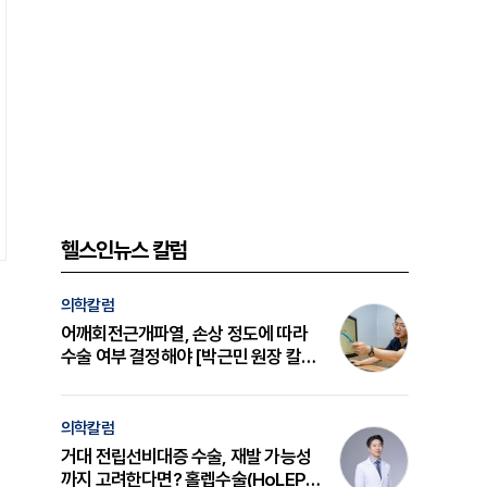
헬스인뉴스 칼럼
의학칼럼
어깨회전근개파열, 손상 정도에 따라
수술 여부 결정해야 [박근민 원장 칼
럼]
의학칼럼
거대 전립선비대증 수술, 재발 가능성
까지 고려한다면? 홀렙수술(HoLEP)