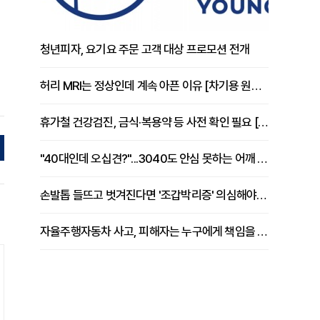
청년피자, 요기요 주문 고객 대상 프로모션 전개
허리 MRI는 정상인데 계속 아픈 이유 [차기용 원장 칼럼]
휴가철 건강검진, 금식·복용약 등 사전 확인 필요 [정도감 원장 칼럼]
"40대인데 오십견?"...3040도 안심 못하는 어깨 유착성 관절낭염
손발톱 들뜨고 벗겨진다면 '조갑박리증' 의심해야 [김철윤 원장 칼럼]
자율주행자동차 사고, 피해자는 누구에게 책임을 물을 수 있을까