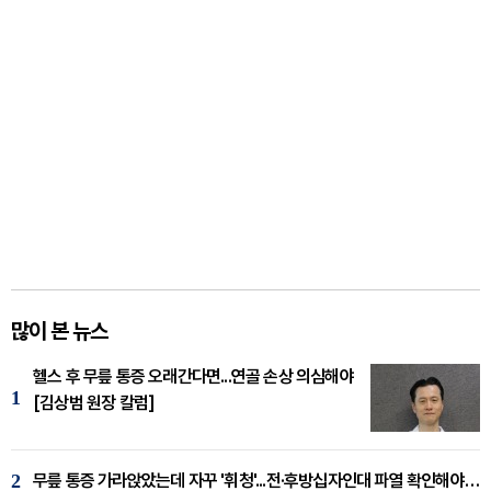
많이 본 뉴스
헬스 후 무릎 통증 오래간다면...연골 손상 의심해야
1
[김상범 원장 칼럼]
2
무릎 통증 가라앉았는데 자꾸 '휘청'...전·후방십자인대 파열 확인해야 [곽우경 원장 칼럼]