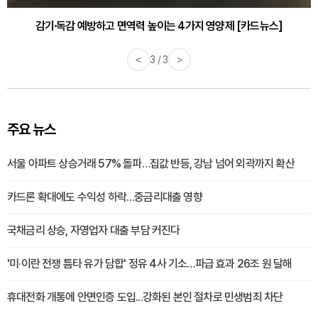
감기·독감 예방하고 면역력 높이는 4가지 영양제 [카드뉴스]
<
3 / 3
>
주요 뉴스
서울 아파트 상승거래 57% 돌파…집값 반등, 강남 넘어 외곽까지 확산
카드론 확대에도 수익성 하락…중금리대출 영향
국채금리 상승, 자영업자 대출 부담 커진다
'미·이란 전쟁 틈타 유가 담합' 정유 4사 기소…파급 효과 26조 원 달해
휴대전화 개통에 안면인증 도입...강화된 본인 절차로 민생범죄 차단