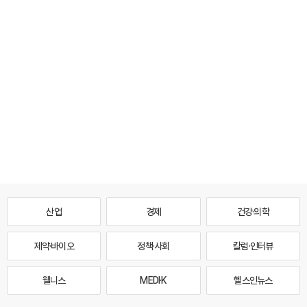
산업
경제
건강·의학
제약·바이오
정책·사회
칼럼·인터뷰
웰니스
MEDI·K
헬스인뉴스