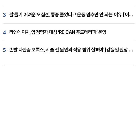
3
팔 들기 어려운 오십견, 통증 줄었다고 운동 멈추면 안 되는 이유 [이병욱 원장 칼럼]
4
리엔에이치, 암경험자 대상 ‘RE:CAN 푸드테라피’ 운영
5
손발 다한증 보톡스, 시술 전 원인과 적용 범위 살펴야 [강윤일 원장 칼럼]