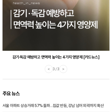
감기·독감 예방하고 면역력 높이는 4가지 영양제 [카드뉴스]
<
3 / 3
>
주요 뉴스
서울 아파트 상승거래 57% 돌파…집값 반등, 강남 넘어 외곽까지 확산