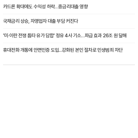
카드론 확대에도 수익성 하락…중금리대출 영향
국채금리 상승, 자영업자 대출 부담 커진다
'미·이란 전쟁 틈타 유가 담합' 정유 4사 기소…파급 효과 26조 원 달해
휴대전화 개통에 안면인증 도입...강화된 본인 절차로 민생범죄 차단