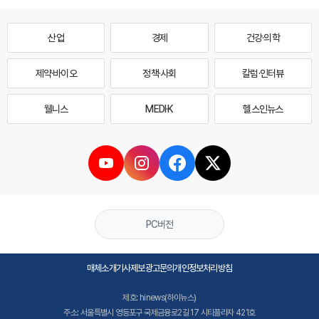
산업
경제
건강·의학
제약·바이오
정책·사회
칼럼·인터뷰
웰니스
MEDI·K
헬스인뉴스
PC버전
매체소개
기사제보
광고문의
개인정보처리방침
제호: hinews(하이뉴스)
주소: 서울특별시 영등포구 국제금융로2길 17 시티플라자 421호