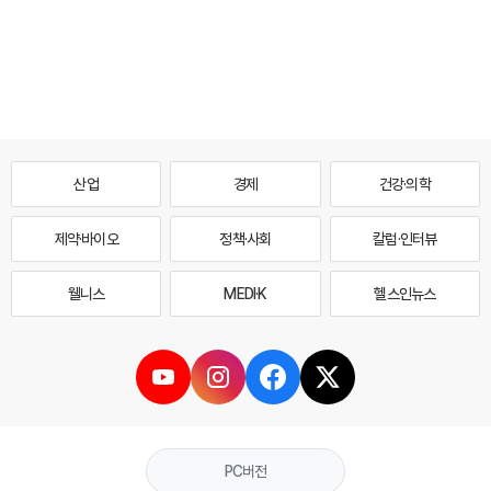
산업
경제
건강·의학
제약·바이오
정책·사회
칼럼·인터뷰
웰니스
MEDI·K
헬스인뉴스
PC버전