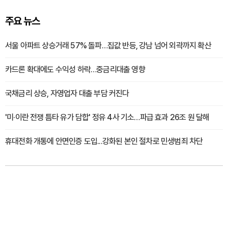
주요 뉴스
서울 아파트 상승거래 57% 돌파…집값 반등, 강남 넘어 외곽까지 확산
카드론 확대에도 수익성 하락…중금리대출 영향
국채금리 상승, 자영업자 대출 부담 커진다
'미·이란 전쟁 틈타 유가 담합' 정유 4사 기소…파급 효과 26조 원 달해
휴대전화 개통에 안면인증 도입...강화된 본인 절차로 민생범죄 차단