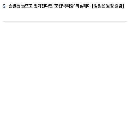
5
손발톱 들뜨고 벗겨진다면 '조갑박리증' 의심해야 [김철윤 원장 칼럼]