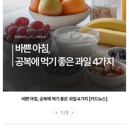
바쁜 아침, 공복에 먹기 좋은 과일 4가지 [카드뉴스]
<
1 / 3
>