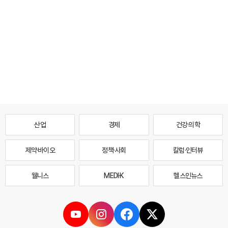
산업
경제
건강·의학
제약·바이오
정책·사회
칼럼·인터뷰
웰니스
MEDI·K
헬스인뉴스