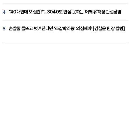
4
"40대인데 오십견?"...3040도 안심 못하는 어깨 유착성 관절낭염
5
손발톱 들뜨고 벗겨진다면 '조갑박리증' 의심해야 [김철윤 원장 칼럼]