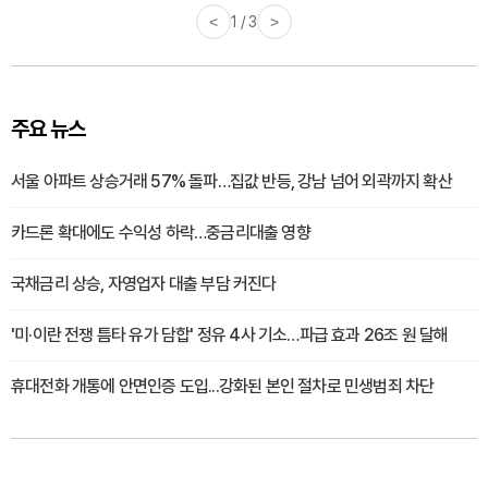
<
1 / 3
>
주요 뉴스
서울 아파트 상승거래 57% 돌파…집값 반등, 강남 넘어 외곽까지 확산
카드론 확대에도 수익성 하락…중금리대출 영향
국채금리 상승, 자영업자 대출 부담 커진다
'미·이란 전쟁 틈타 유가 담합' 정유 4사 기소…파급 효과 26조 원 달해
휴대전화 개통에 안면인증 도입...강화된 본인 절차로 민생범죄 차단