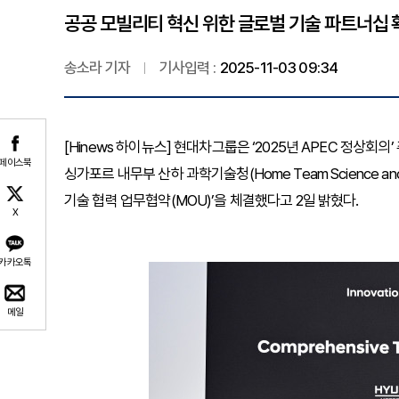
공공 모빌리티 혁신 위한 글로벌 기술 파트너십 
송소라 기자
기사입력 :
2025-11-03 09:34
[Hinews 하이뉴스] 현대차그룹은 ‘2025년 APEC 정상회
페이스북
싱가포르 내무부 산하 과학기술청(Home Team Science and
기술 협력 업무협약(MOU)’을 체결했다고 2일 밝혔다.
X
카카오톡
메일