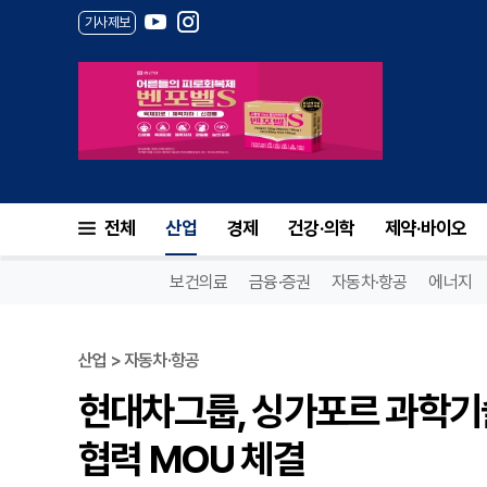
기사제보
전체
산업
경제
건강·의학
제약·바이오
보건의료
금융·증권
자동차·항공
에너지
산업 > 자동차·항공
현대차그룹, 싱가포르 과학기
협력 MOU 체결