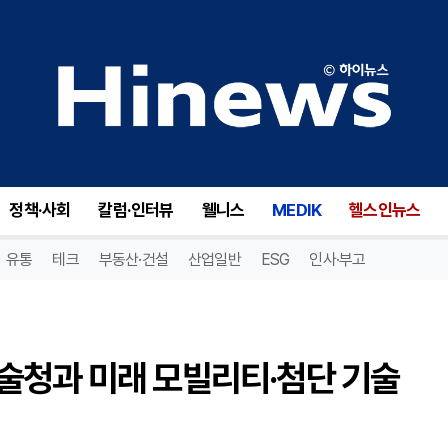
현대차그룹, 싱가포르 과학기술청과 미래 모빌리티·첨단 기술 협력 MOU 체결
정책·사회
칼럼·인터뷰
웰니스
MEDIK
헬스인뉴스
유통
테크
부동산·건설
산업일반
ESG
인사·부고
술청과 미래 모빌리티·첨단 기술