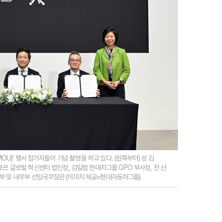
U)’ 행사 참가자들이 기념 촬영을 하고 있다. (왼쪽부터) 성 김
 글로벌 혁신센터 법인장, 김일범 현대차그룹 GPO 부사장, 찬 샨
포르 외교부 및 내무부 선임국무장관 (이미지 제공=현대자동차그룹)