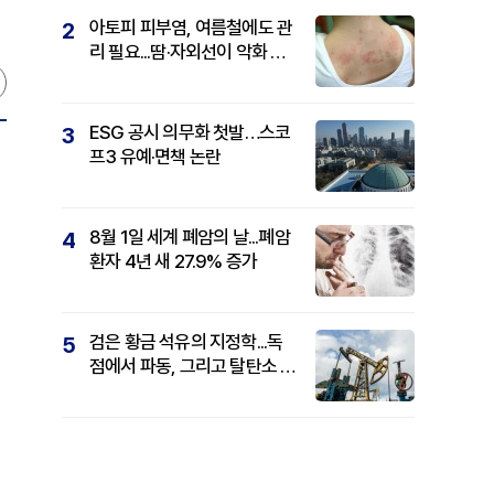
아토피 피부염, 여름철에도 관
2
리 필요...땀·자외선이 악화 요
인
ESG 공시 의무화 첫발…스코
3
프3 유예·면책 논란
신
8월 1일 세계 폐암의 날...폐암
4
환자 4년 새 27.9% 증가
검은 황금 석유의 지정학...독
5
점에서 파동, 그리고 탈탄소 패
권까지