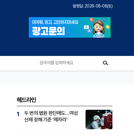
발행일: 2026-08-08(토)
헤드라인
두 번의 법원 판단에도…여성
1
산재 장해 기준 ‘제자리’