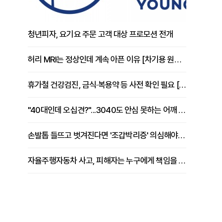
청년피자, 요기요 주문 고객 대상 프로모션 전개
허리 MRI는 정상인데 계속 아픈 이유 [차기용 원장 칼럼]
휴가철 건강검진, 금식·복용약 등 사전 확인 필요 [정도감 원장 칼럼]
"40대인데 오십견?"...3040도 안심 못하는 어깨 유착성 관절낭염
손발톱 들뜨고 벗겨진다면 '조갑박리증' 의심해야 [김철윤 원장 칼럼]
자율주행자동차 사고, 피해자는 누구에게 책임을 물을 수 있을까