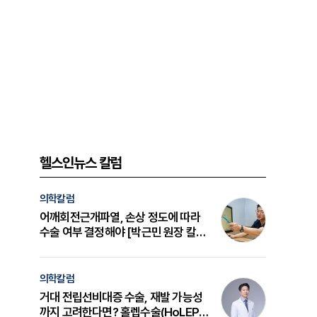
헬스인뉴스 칼럼
의학칼럼
어깨회전근개파열, 손상 정도에 따라
수술 여부 결정해야 [박근민 원장 칼
럼]
의학칼럼
거대 전립선비대증 수술, 재발 가능성
까지 고려한다면? 홀렙수술(HoLEP)