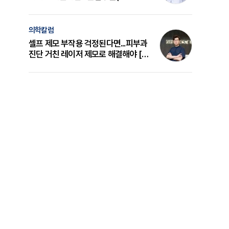
의 원리와 선택 기준 [길건 원장 칼럼]
의학칼럼
셀프 제모 부작용 걱정된다면...피부과
진단 거친 레이저 제모로 해결해야 [변
준석 원장 칼럼]