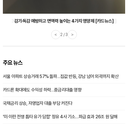
감기·독감 예방하고 면역력 높이는 4가지 영양제 [카드뉴스]
<
3 / 3
>
주요 뉴스
서울 아파트 상승거래 57% 돌파…집값 반등, 강남 넘어 외곽까지 확산
카드론 확대에도 수익성 하락…중금리대출 영향
국채금리 상승, 자영업자 대출 부담 커진다
'미·이란 전쟁 틈타 유가 담합' 정유 4사 기소…파급 효과 26조 원 달해