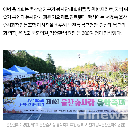
이번 음악회는 울산숲 가꾸기 봉사단체 회원들을 위한 자리로, 지역 예
술가 공연과 봉사단체 회원 가요제로 진행됐다. 행사에는 서효숙 울산
숲사회적협동조합 이사장을 비롯해 박천동 북구청장, 김상태 북구의
회 의장, 윤종오 국회의원, 정영환 병원장 등 300여 명이 참석했다.
울산엘리야병원, 제1회 울산숲사랑 음악축제 후원 성료 (사진 제공=울산엘리야병원)