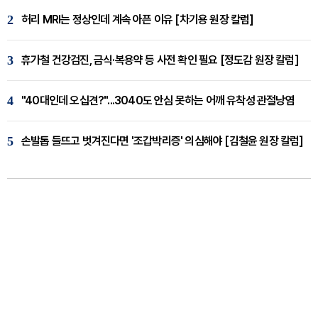
2
허리 MRI는 정상인데 계속 아픈 이유 [차기용 원장 칼럼]
3
휴가철 건강검진, 금식·복용약 등 사전 확인 필요 [정도감 원장 칼럼]
4
"40대인데 오십견?"...3040도 안심 못하는 어깨 유착성 관절낭염
5
손발톱 들뜨고 벗겨진다면 '조갑박리증' 의심해야 [김철윤 원장 칼럼]