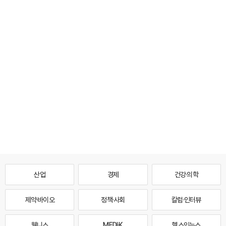
산업
경제
건강·의학
제약·바이오
정책·사회
칼럼·인터뷰
웰니스
MEDI·K
헬스인뉴스