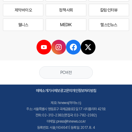
제약·바이오
정책·사회
칼럼·인터뷰
웰니스
MEDI·K
헬스인뉴스
PC버전
매체소개
기사제보
광고문의
개인정보처리방침
제호: hinews(하이뉴스)
주소: 서울특별시 영등포구 국제금융로2길 17 시티플라자 421호
전화: 02-313-2382(편집국: 02-782-2382)
이메일: press@hinews.co.kr
등록번호: 서울,아04641 | 등록일: 2017. 8. 4