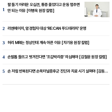
팔 들기 어려운 오십견, 통증 줄었다고 운동 멈추면
1
안 되는 이유 [이병욱 원장 칼럼]
2
리엔에이치, 암경험자 대상 ‘RE:CAN 푸드테라피’ 운영
3
허리 MRI는 정상인데 계속 아픈 이유 [차기용 원장 칼럼]
4
손발톱 들뜨고 벗겨진다면 '조갑박리증' 의심해야 [김철윤 원장 칼럼]
5
손 저림 반복된다면 손목터널증후군 진단과 치료 시기 살펴야 [김동현 원장 칼럼]