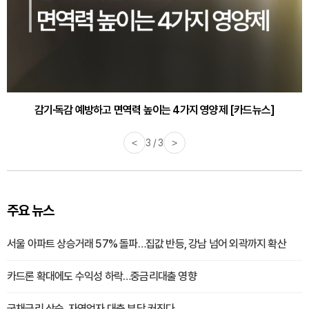
감기·독감 예방하고 면역력 높이는 4가지 영양제 [카드뉴스]
<
3 / 3
>
주요 뉴스
서울 아파트 상승거래 57% 돌파…집값 반등, 강남 넘어 외곽까지 확산
카드론 확대에도 수익성 하락…중금리대출 영향
국채금리 상승, 자영업자 대출 부담 커진다