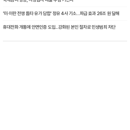
'미·이란 전쟁 틈타 유가 담합' 정유 4사 기소…파급 효과 26조 원 달해
휴대전화 개통에 안면인증 도입...강화된 본인 절차로 민생범죄 차단