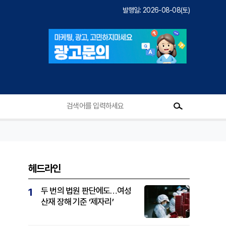
발행일: 2026-08-08(토)
헤드라인
두 번의 법원 판단에도…여성
1
산재 장해 기준 ‘제자리’