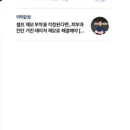
의 원리와 선택 기준 [길건 원장 칼럼]
의학칼럼
셀프 제모 부작용 걱정된다면...피부과
진단 거친 레이저 제모로 해결해야 [변
준석 원장 칼럼]