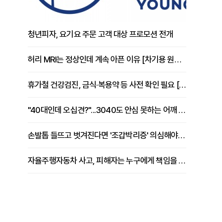
청년피자, 요기요 주문 고객 대상 프로모션 전개
허리 MRI는 정상인데 계속 아픈 이유 [차기용 원장 칼럼]
휴가철 건강검진, 금식·복용약 등 사전 확인 필요 [정도감 원장 칼럼]
"40대인데 오십견?"...3040도 안심 못하는 어깨 유착성 관절낭염
손발톱 들뜨고 벗겨진다면 '조갑박리증' 의심해야 [김철윤 원장 칼럼]
자율주행자동차 사고, 피해자는 누구에게 책임을 물을 수 있을까