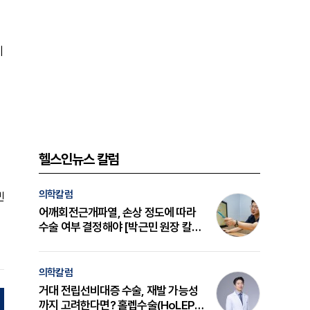
비
헬스인뉴스 칼럼
의학칼럼
빈
어깨회전근개파열, 손상 정도에 따라
수술 여부 결정해야 [박근민 원장 칼
럼]
의학칼럼
거대 전립선비대증 수술, 재발 가능성
까지 고려한다면? 홀렙수술(HoLEP)