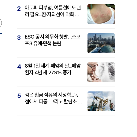
아토피 피부염, 여름철에도 관
2
리 필요...땀·자외선이 악화 요
인
ESG 공시 의무화 첫발…스코
3
프3 유예·면책 논란
억
8월 1일 세계 폐암의 날...폐암
4
환자 4년 새 27.9% 증가
검은 황금 석유의 지정학...독
5
점에서 파동, 그리고 탈탄소 패
권까지