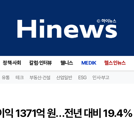
두산에너빌리티, 3분기 영업이익 1371억 원…전년 대비 19.4% 상승
정책·사회
칼럼·인터뷰
웰니스
MEDIK
헬스인뉴스
유통
테크
부동산·건설
산업일반
ESG
인사·부고
익 1371억 원…전년 대비 19.4%