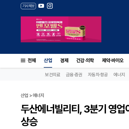
기사제보
전체
산업
경제
건강·의학
제약·바이오
보건의료
금융·증권
자동차·항공
에너지
산업 > 에너지
두산에너빌리티, 3분기 영업이
상승