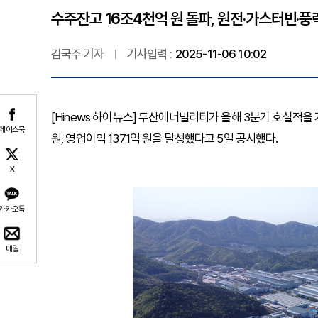
수주잔고 16조4천억 원 돌파, 원전·가스터빈·풍
김국주 기자
기사입력 :
2025-11-06 10:02
[Hinews 하이뉴스] 두산에너빌리티가 올해 3분기 호실적을
페이스북
원, 영업이익 1371억 원을 달성했다고 5일 공시했다.
X
카카오톡
메일