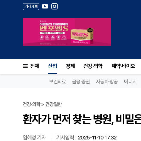
기사제보
환자가 먼저 찾는 병원, 비밀은 '
전체
산업
경제
건강·의학
제약·바이오
보건의료
금융·증권
자동차·항공
에너지
건강·의학 > 건강일반
환자가 먼저 찾는 병원, 비밀은 
임혜정 기자
기사입력 :
2025-11-10 17:32