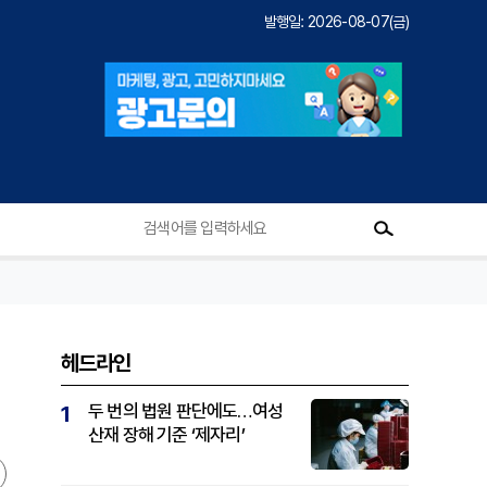
발행일: 2026-08-07(금)
헤드라인
두 번의 법원 판단에도…여성
1
산재 장해 기준 ‘제자리’