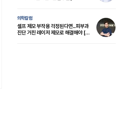
의 원리와 선택 기준 [길건 원장 칼럼]
의학칼럼
셀프 제모 부작용 걱정된다면...피부과
진단 거친 레이저 제모로 해결해야 [변
준석 원장 칼럼]