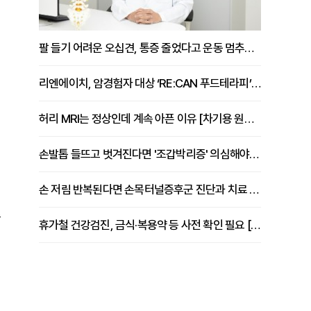
팔 들기 어려운 오십견, 통증 줄었다고 운동 멈추면 안 되는 이유 [이병욱 원장 칼럼]
리엔에이치, 암경험자 대상 ‘RE:CAN 푸드테라피’ 운영
허리 MRI는 정상인데 계속 아픈 이유 [차기용 원장 칼럼]
손발톱 들뜨고 벗겨진다면 '조갑박리증' 의심해야 [김철윤 원장 칼럼]
손 저림 반복된다면 손목터널증후군 진단과 치료 시기 살펴야 [김동현 원장 칼럼]
습
휴가철 건강검진, 금식·복용약 등 사전 확인 필요 [정도감 원장 칼럼]