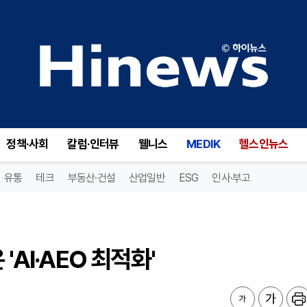
AI·AEO 최적화'
정책·사회
칼럼·인터뷰
웰니스
MEDIK
헬스인뉴스
유통
테크
부동산·건설
산업일반
ESG
인사·부고
'AI·AEO 최적화'