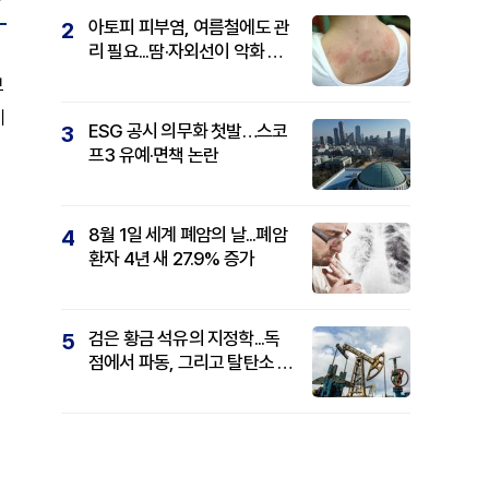
아토피 피부염, 여름철에도 관
2
리 필요...땀·자외선이 악화 요
인
브
이
ESG 공시 의무화 첫발…스코
3
프3 유예·면책 논란
8월 1일 세계 폐암의 날...폐암
4
환자 4년 새 27.9% 증가
검은 황금 석유의 지정학...독
5
점에서 파동, 그리고 탈탄소 패
권까지