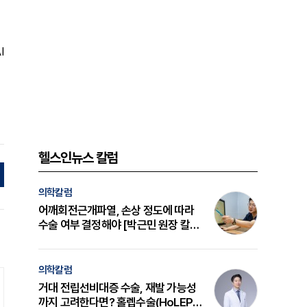
I
헬스인뉴스 칼럼
의학칼럼
어깨회전근개파열, 손상 정도에 따라
수술 여부 결정해야 [박근민 원장 칼
럼]
의학칼럼
거대 전립선비대증 수술, 재발 가능성
까지 고려한다면? 홀렙수술(HoLEP)