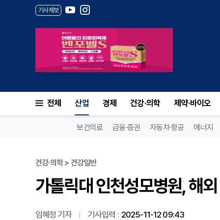
기사제보
가톨릭대 인천성모병원, 해외 
전체
산업
경제
건강·의학
제약·바이오
보건의료
금융·증권
자동차·항공
에너지
건강·의학 > 건강일반
가톨릭대 인천성모병원, 해외 
임혜정 기자
기사입력 :
2025-11-12 09:43