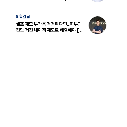
의 원리와 선택 기준 [길건 원장 칼럼]
의학칼럼
셀프 제모 부작용 걱정된다면...피부과
진단 거친 레이저 제모로 해결해야 [변
준석 원장 칼럼]