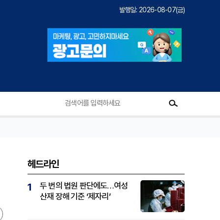
발행일: 2026-08-07(금)
헤드라인
두 번의 법원 판단에도…여성
1
산재 장해 기준 ‘제자리’