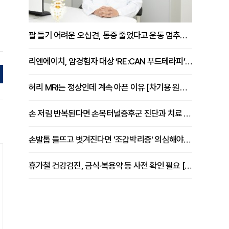
팔 들기 어려운 오십견, 통증 줄었다고 운동 멈추면 안 되는 이유 [이병욱 원장 칼럼]
리엔에이치, 암경험자 대상 ‘RE:CAN 푸드테라피’ 운영
허리 MRI는 정상인데 계속 아픈 이유 [차기용 원장 칼럼]
손 저림 반복된다면 손목터널증후군 진단과 치료 시기 살펴야 [김동현 원장 칼럼]
손발톱 들뜨고 벗겨진다면 '조갑박리증' 의심해야 [김철윤 원장 칼럼]
휴가철 건강검진, 금식·복용약 등 사전 확인 필요 [정도감 원장 칼럼]