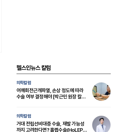
헬스인뉴스 칼럼
의학칼럼
어깨회전근개파열, 손상 정도에 따라
수술 여부 결정해야 [박근민 원장 칼
럼]
의학칼럼
거대 전립선비대증 수술, 재발 가능성
까지 고려한다면? 홀렙수술(HoLEP)