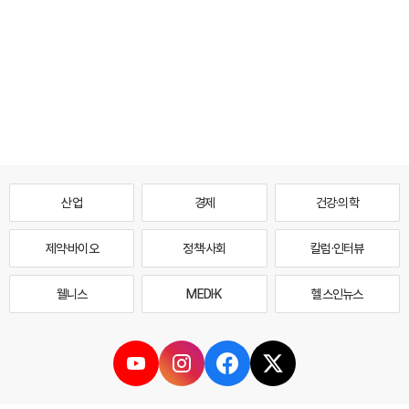
산업
경제
건강·의학
제약·바이오
정책·사회
칼럼·인터뷰
웰니스
MEDI·K
헬스인뉴스