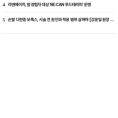
4
리엔에이치, 암경험자 대상 ‘RE:CAN 푸드테라피’ 운영
5
손발 다한증 보톡스, 시술 전 원인과 적용 범위 살펴야 [강윤일 원장 칼럼]