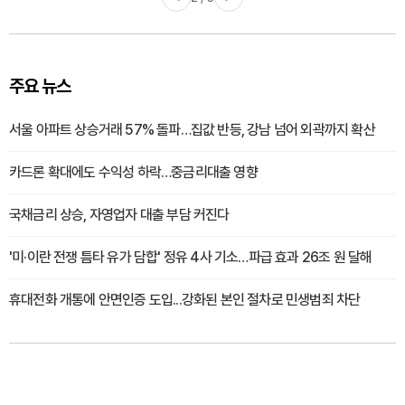
주요 뉴스
서울 아파트 상승거래 57% 돌파…집값 반등, 강남 넘어 외곽까지 확산
카드론 확대에도 수익성 하락…중금리대출 영향
국채금리 상승, 자영업자 대출 부담 커진다
'미·이란 전쟁 틈타 유가 담합' 정유 4사 기소…파급 효과 26조 원 달해
휴대전화 개통에 안면인증 도입...강화된 본인 절차로 민생범죄 차단