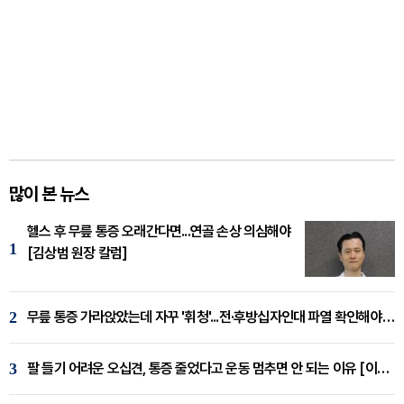
많이 본 뉴스
헬스 후 무릎 통증 오래간다면...연골 손상 의심해야
1
[김상범 원장 칼럼]
2
무릎 통증 가라앉았는데 자꾸 '휘청'...전·후방십자인대 파열 확인해야 [곽우경 원장 칼럼]
3
팔 들기 어려운 오십견, 통증 줄었다고 운동 멈추면 안 되는 이유 [이병욱 원장 칼럼]