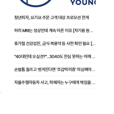
청년피자, 요기요 주문 고객 대상 프로모션 전개
허리 MRI는 정상인데 계속 아픈 이유 [차기용 원장 칼럼]
휴가철 건강검진, 금식·복용약 등 사전 확인 필요 [정도감 원장 칼럼]
"40대인데 오십견?"...3040도 안심 못하는 어깨 유착성 관절낭염
손발톱 들뜨고 벗겨진다면 '조갑박리증' 의심해야 [김철윤 원장 칼럼]
자율주행자동차 사고, 피해자는 누구에게 책임을 물을 수 있을까
암