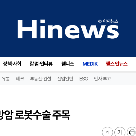
방암 로봇수술 주목
정책·사회
칼럼·인터뷰
웰니스
MEDIK
헬스인뉴스
유통
테크
부동산·건설
산업일반
ESG
인사·부고
유방암 로봇수술 주목