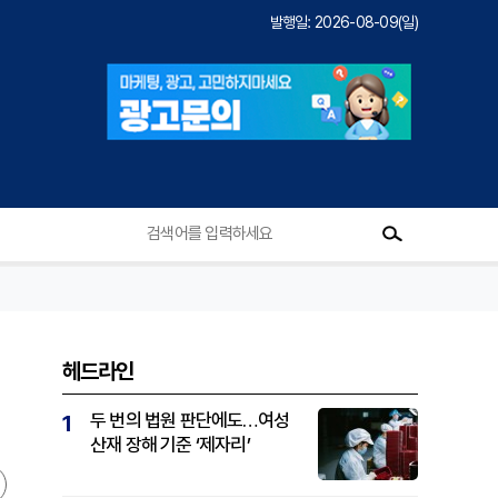
발행일: 2026-08-09(일)
헤드라인
두 번의 법원 판단에도…여성
1
산재 장해 기준 ‘제자리’