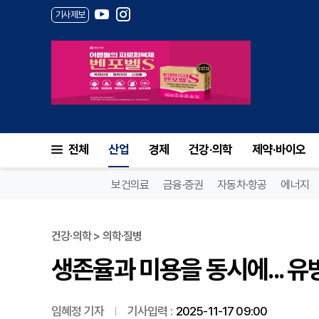
기사제보
생존율과 미용을 동시에... 유
전체
산업
경제
건강·의학
제약·바이오
보건의료
금융·증권
자동차·항공
에너지
건강·의학 > 의학·질병
생존율과 미용을 동시에... 
임혜정 기자
기사입력 :
2025-11-17 09:00