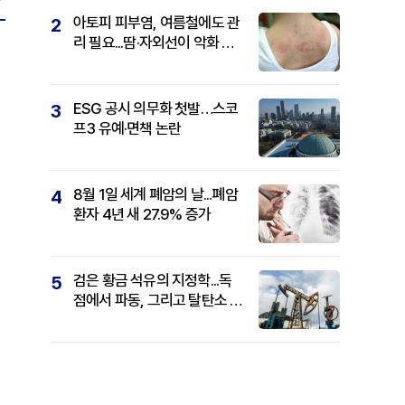
아토피 피부염, 여름철에도 관
2
리 필요...땀·자외선이 악화 요
인
ESG 공시 의무화 첫발…스코
3
프3 유예·면책 논란
8월 1일 세계 폐암의 날...폐암
4
환자 4년 새 27.9% 증가
검은 황금 석유의 지정학...독
5
점에서 파동, 그리고 탈탄소 패
권까지