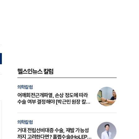
헬스인뉴스 칼럼
의학칼럼
어깨회전근개파열, 손상 정도에 따라
수술 여부 결정해야 [박근민 원장 칼
럼]
의학칼럼
거대 전립선비대증 수술, 재발 가능성
까지 고려한다면? 홀렙수술(HoLEP)