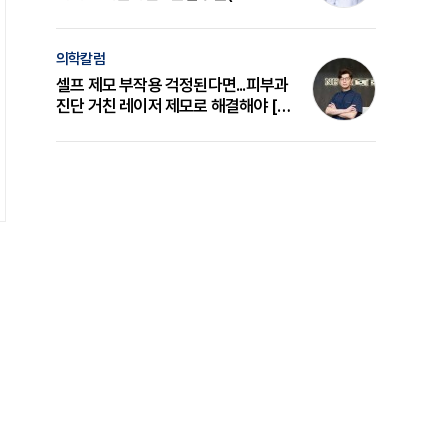
의 원리와 선택 기준 [길건 원장 칼럼]
의학칼럼
셀프 제모 부작용 걱정된다면...피부과
진단 거친 레이저 제모로 해결해야 [변
준석 원장 칼럼]