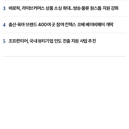
3
바로픽, 라이브커머스 상품 소싱 확대...방송·물류 원스톱 지원 강화
4
출산·육아 브랜드 400여 곳 참여 킨텍스 코베 베이비페어 개막
5
조프런티어, 국내 뷰티기업 인도 진출 지원 사업 추진