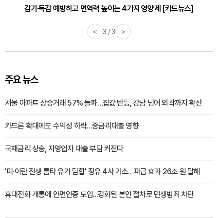
감기·독감 예방하고 면역력 높이는 4가지 영양제 [카드뉴스]
<
3 / 3
>
주요 뉴스
서울 아파트 상승거래 57% 돌파…집값 반등, 강남 넘어 외곽까지 확산
카드론 확대에도 수익성 하락…중금리대출 영향
국채금리 상승, 자영업자 대출 부담 커진다
'미·이란 전쟁 틈타 유가 담합' 정유 4사 기소…파급 효과 26조 원 달해
휴대전화 개통에 안면인증 도입...강화된 본인 절차로 민생범죄 차단