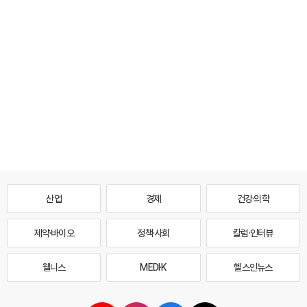
산업
경제
건강·의학
제약·바이오
정책·사회
칼럼·인터뷰
웰니스
MEDI·K
헬스인뉴스