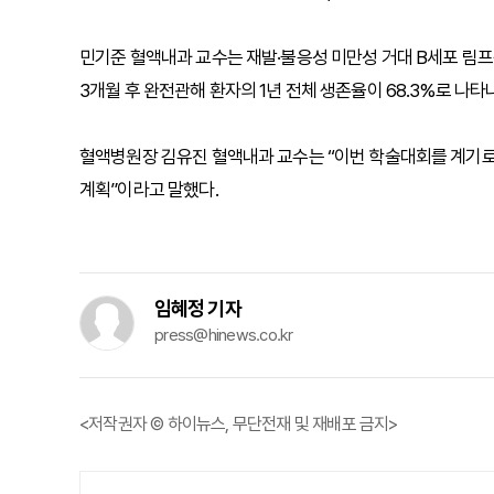
민기준 혈액내과 교수는 재발·불응성 미만성 거대 B세포 림프종
3개월 후 완전관해 환자의 1년 전체 생존율이 68.3%로 나
혈액병원장 김유진 혈액내과 교수는 “이번 학술대회를 계기로
계획”이라고 말했다.
임혜정 기자
press@hinews.co.kr
<저작권자 © 하이뉴스, 무단전재 및 재배포 금지>