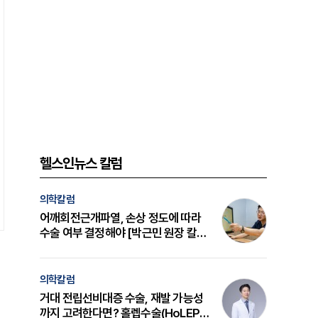
헬스인뉴스 칼럼
의학칼럼
어깨회전근개파열, 손상 정도에 따라
수술 여부 결정해야 [박근민 원장 칼
럼]
의학칼럼
거대 전립선비대증 수술, 재발 가능성
까지 고려한다면? 홀렙수술(HoLEP)