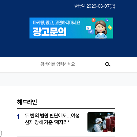
발행일: 2026-08-07(금)
헤드라인
두 번의 법원 판단에도…여성
1
산재 장해 기준 ‘제자리’