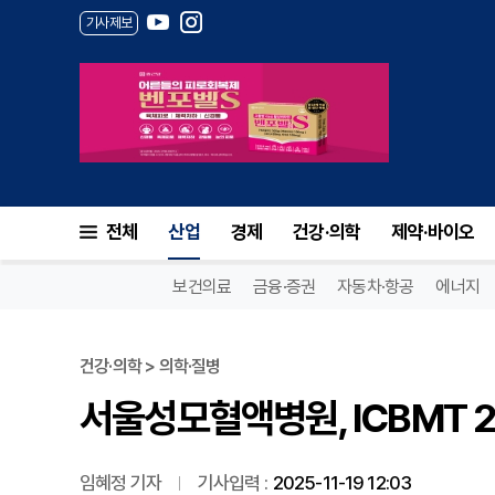
기사제보
서울성모혈액병원, ICBMT 20
전체
산업
경제
건강·의학
제약·바이오
보건의료
금융·증권
자동차·항공
에너지
건강·의학 > 의학·질병
서울성모혈액병원, ICBMT 2
임혜정 기자
기사입력 :
2025-11-19 12:03