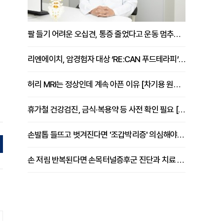
팔 들기 어려운 오십견, 통증 줄었다고 운동 멈추면 안 되는 이유 [이병욱 원장 칼럼]
리엔에이치, 암경험자 대상 ‘RE:CAN 푸드테라피’ 운영
허리 MRI는 정상인데 계속 아픈 이유 [차기용 원장 칼럼]
휴가철 건강검진, 금식·복용약 등 사전 확인 필요 [정도감 원장 칼럼]
손발톱 들뜨고 벗겨진다면 '조갑박리증' 의심해야 [김철윤 원장 칼럼]
손 저림 반복된다면 손목터널증후군 진단과 치료 시기 살펴야 [김동현 원장 칼럼]