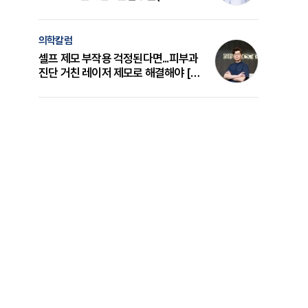
의 원리와 선택 기준 [길건 원장 칼럼]
의학칼럼
셀프 제모 부작용 걱정된다면...피부과
진단 거친 레이저 제모로 해결해야 [변
준석 원장 칼럼]