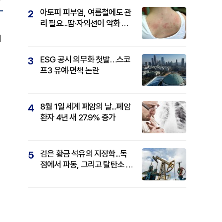
아토피 피부염, 여름철에도 관
2
리 필요...땀·자외선이 악화 요
인
회
ESG 공시 의무화 첫발…스코
3
프3 유예·면책 논란
8월 1일 세계 폐암의 날...폐암
4
환자 4년 새 27.9% 증가
검은 황금 석유의 지정학...독
5
점에서 파동, 그리고 탈탄소 패
권까지