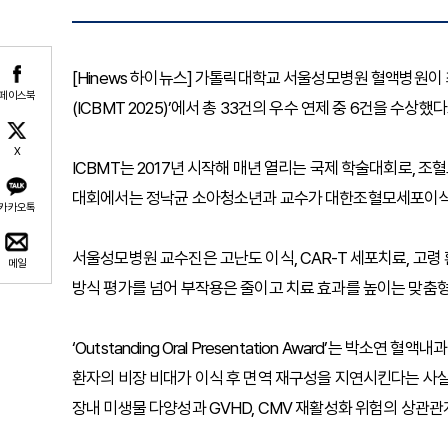
[Hinews 하이뉴스] 가톨릭대학교 서울성모병원 혈액병원이
페이스북
(ICBMT 2025)’에서 총 33건의 우수 연제 중 6건을 수상했
X
ICBMT는 2017년 시작해 매년 열리는 국제 학술대회로, 
대회에서는 정낙균 소아청소년과 교수가 대한조혈모세포이식
카카오톡
서울성모병원 교수진은 고난도 이식, CAR-T 세포치료, 고령 
메일
방식 평가를 넘어 부작용은 줄이고 치료 효과를 높이는 맞춤형
‘Outstanding Oral Presentation Award’는 
환자의 비장 비대가 이식 후 면역 재구성을 지연시킨다는 사실을
장내 미생물 다양성과 GVHD, CMV 재활성화 위험의 상관