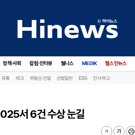
25서 6건 수상 눈길
정책·사회
칼럼·인터뷰
웰니스
MEDIK
헬스인뉴스
유통
테크
부동산·건설
산업일반
ESG
인사·부고
025서 6건 수상 눈길