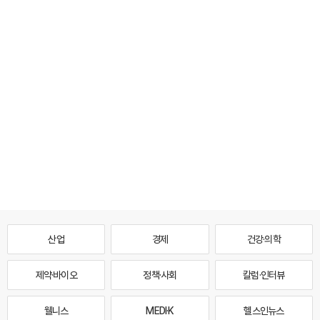
산업
경제
건강·의학
제약·바이오
정책·사회
칼럼·인터뷰
웰니스
MEDI·K
헬스인뉴스