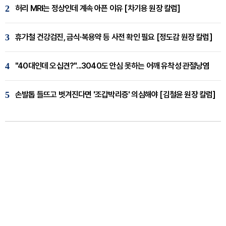
2
허리 MRI는 정상인데 계속 아픈 이유 [차기용 원장 칼럼]
3
휴가철 건강검진, 금식·복용약 등 사전 확인 필요 [정도감 원장 칼럼]
4
"40대인데 오십견?"...3040도 안심 못하는 어깨 유착성 관절낭염
5
손발톱 들뜨고 벗겨진다면 '조갑박리증' 의심해야 [김철윤 원장 칼럼]