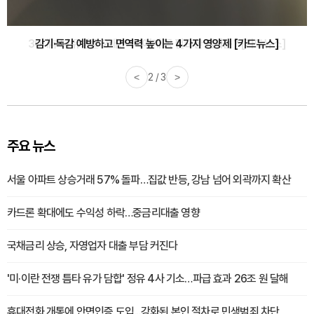
감기·독감 예방하고 면역력 높이는 4가지 영양제 [카드뉴스]
<
3 / 3
>
주요 뉴스
서울 아파트 상승거래 57% 돌파…집값 반등, 강남 넘어 외곽까지 확산
카드론 확대에도 수익성 하락…중금리대출 영향
국채금리 상승, 자영업자 대출 부담 커진다
'미·이란 전쟁 틈타 유가 담합' 정유 4사 기소…파급 효과 26조 원 달해
휴대전화 개통에 안면인증 도입...강화된 본인 절차로 민생범죄 차단