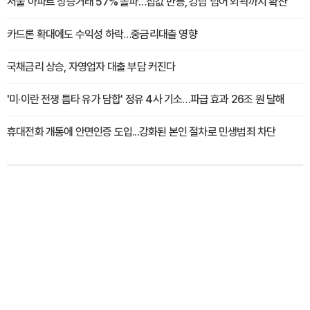
서울 아파트 상승거래 57% 돌파…집값 반등, 강남 넘어 외곽까지 확산
카드론 확대에도 수익성 하락…중금리대출 영향
국채금리 상승, 자영업자 대출 부담 커진다
'미·이란 전쟁 틈타 유가 담합' 정유 4사 기소…파급 효과 26조 원 달해
휴대전화 개통에 안면인증 도입...강화된 본인 절차로 민생범죄 차단