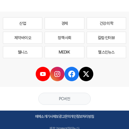
산업
경제
건강·의학
제약·바이오
정책·사회
칼럼·인터뷰
웰니스
MEDI·K
헬스인뉴스
PC버전
매체소개
기사제보
광고문의
개인정보처리방침
제호: hinews(하이뉴스)