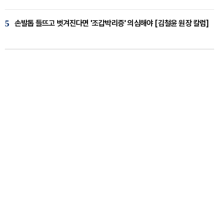
5
손발톱 들뜨고 벗겨진다면 '조갑박리증' 의심해야 [김철윤 원장 칼럼]