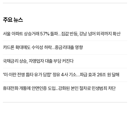
주요 뉴스
서울 아파트 상승거래 57% 돌파…집값 반등, 강남 넘어 외곽까지 확산
카드론 확대에도 수익성 하락…중금리대출 영향
국채금리 상승, 자영업자 대출 부담 커진다
'미·이란 전쟁 틈타 유가 담합' 정유 4사 기소…파급 효과 26조 원 달해
휴대전화 개통에 안면인증 도입...강화된 본인 절차로 민생범죄 차단