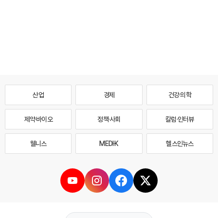
산업
경제
건강·의학
제약·바이오
정책·사회
칼럼·인터뷰
웰니스
MEDI·K
헬스인뉴스