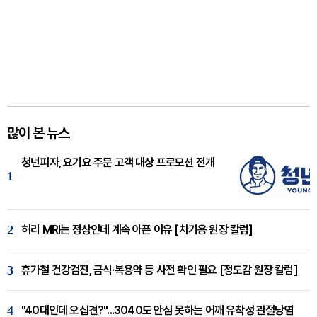
많이 본 뉴스
청년피자, 요기요 주문 고객 대상 프로모션 전개
1
2
허리 MRI는 정상인데 계속 아픈 이유 [차기용 원장 칼럼]
3
휴가철 건강검진, 금식·복용약 등 사전 확인 필요 [정도감 원장 칼럼]
4
"40대인데 오십견?"...3040도 안심 못하는 어깨 유착성 관절낭염