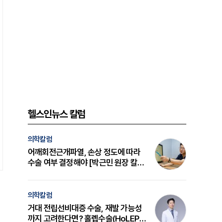
헬스인뉴스 칼럼
의학칼럼
어깨회전근개파열, 손상 정도에 따라
수술 여부 결정해야 [박근민 원장 칼
럼]
의학칼럼
거대 전립선비대증 수술, 재발 가능성
까지 고려한다면? 홀렙수술(HoLEP)