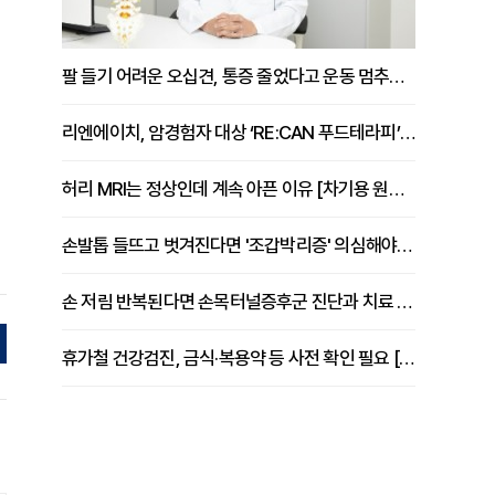
팔 들기 어려운 오십견, 통증 줄었다고 운동 멈추면 안 되는 이유 [이병욱 원장 칼럼]
리엔에이치, 암경험자 대상 ‘RE:CAN 푸드테라피’ 운영
허리 MRI는 정상인데 계속 아픈 이유 [차기용 원장 칼럼]
손발톱 들뜨고 벗겨진다면 '조갑박리증' 의심해야 [김철윤 원장 칼럼]
손 저림 반복된다면 손목터널증후군 진단과 치료 시기 살펴야 [김동현 원장 칼럼]
휴가철 건강검진, 금식·복용약 등 사전 확인 필요 [정도감 원장 칼럼]