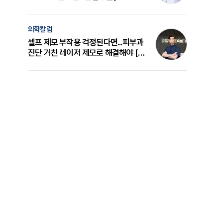
의 원리와 선택 기준 [길건 원장 칼럼]
의학칼럼
셀프 제모 부작용 걱정된다면...피부과
진단 거친 레이저 제모로 해결해야 [변
준석 원장 칼럼]