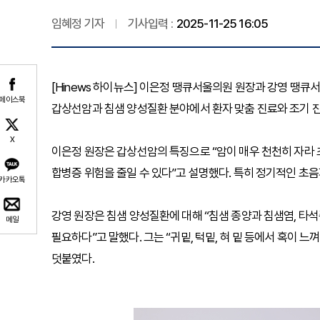
임혜정 기자
기사입력 :
2025-11-25 16:05
[Hinews 하이뉴스] 이은정 땡큐서울의원 원장과 강영 땡큐서
페이스북
갑상선암과 침샘 양성질환 분야에서 환자 맞춤 진료와 조기 
X
이은정 원장은 갑상선암의 특징으로 “암이 매우 천천히 자라 
합병증 위험을 줄일 수 있다”고 설명했다. 특히 정기적인 초
카카오톡
강영 원장은 침샘 양성질환에 대해 “침샘 종양과 침샘염, 타석
메일
필요하다”고 말했다. 그는 “귀밑, 턱밑, 혀 밑 등에서 혹이
덧붙였다.