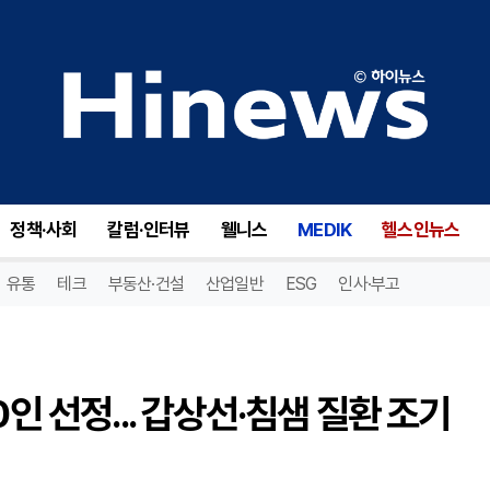
이은정·강영 원장, 굿닥터 100인 선정... 갑상선·침샘 질환 조기 발견 강조
정책·사회
칼럼·인터뷰
웰니스
MEDIK
헬스인뉴스
유통
테크
부동산·건설
산업일반
ESG
인사·부고
인 선정... 갑상선·침샘 질환 조기