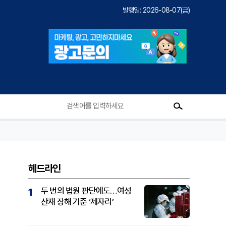
발행일: 2026-08-07(금)
헤드라인
두 번의 법원 판단에도…여성
1
산재 장해 기준 ‘제자리’