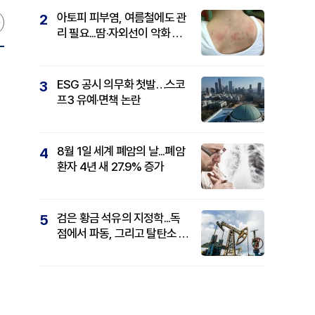
아토피 피부염, 여름철에도 관
2
리 필요...땀·자외선이 악화 요
인
ESG 공시 의무화 첫발…스코
3
프3 유예·면책 논란
8월 1일 세계 폐암의 날...폐암
4
환자 4년 새 27.9% 증가
검은 황금 석유의 지정학...독
5
점에서 파동, 그리고 탈탄소 패
권까지