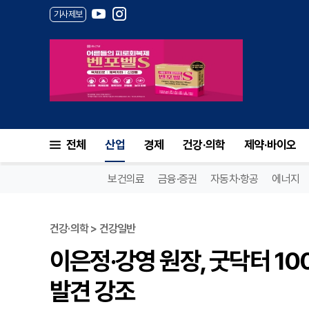
기사제보
전체
산업
경제
건강·의학
제약·바이오
보건의료
금융·증권
자동차·항공
에너지
건강·의학 > 건강일반
이은정·강영 원장, 굿닥터 100
발견 강조