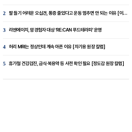
2
팔 들기 어려운 오십견, 통증 줄었다고 운동 멈추면 안 되는 이유 [이병욱 원장 칼럼]
3
리엔에이치, 암경험자 대상 ‘RE:CAN 푸드테라피’ 운영
4
허리 MRI는 정상인데 계속 아픈 이유 [차기용 원장 칼럼]
5
휴가철 건강검진, 금식·복용약 등 사전 확인 필요 [정도감 원장 칼럼]