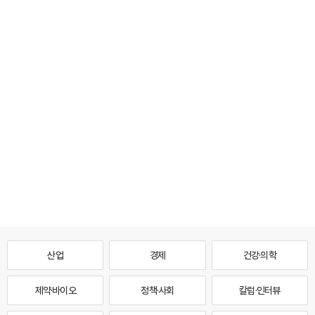
산업
경제
건강·의학
제약·바이오
정책·사회
칼럼·인터뷰