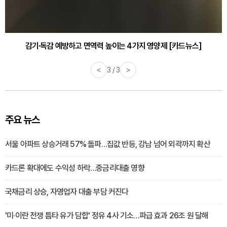
감기·독감 예방하고 면역력 높이는 4가지 영양제 [카드뉴스]
<
3 / 3
>
주요 뉴스
서울 아파트 상승거래 57% 돌파…집값 반등, 강남 넘어 외곽까지 확산
카드론 확대에도 수익성 하락…중금리대출 영향
국채금리 상승, 자영업자 대출 부담 커진다
'미·이란 전쟁 틈타 유가 담합' 정유 4사 기소…파급 효과 26조 원 달해