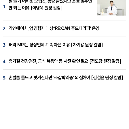
팔 들기 어려운 오십견, 통증 줄었다고 운동 멈추면
1
안 되는 이유 [이병욱 원장 칼럼]
2
리엔에이치, 암경험자 대상 ‘RE:CAN 푸드테라피’ 운영
3
허리 MRI는 정상인데 계속 아픈 이유 [차기용 원장 칼럼]
4
휴가철 건강검진, 금식·복용약 등 사전 확인 필요 [정도감 원장 칼럼]
5
손발톱 들뜨고 벗겨진다면 '조갑박리증' 의심해야 [김철윤 원장 칼럼]