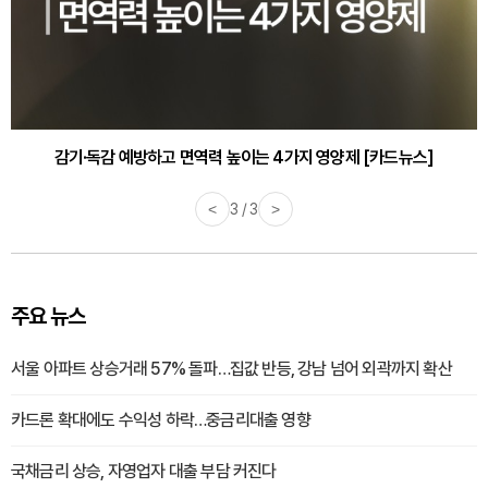
감기·독감 예방하고 면역력 높이는 4가지 영양제 [카드뉴스]
<
3 / 3
>
주요 뉴스
서울 아파트 상승거래 57% 돌파…집값 반등, 강남 넘어 외곽까지 확산
카드론 확대에도 수익성 하락…중금리대출 영향
국채금리 상승, 자영업자 대출 부담 커진다