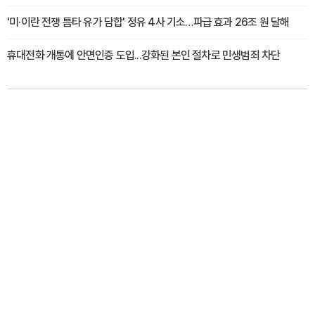
'미·이란 전쟁 틈타 유가 담합' 정유 4사 기소…파급 효과 26조 원 달해
휴대전화 개통에 안면인증 도입...강화된 본인 절차로 민생범죄 차단