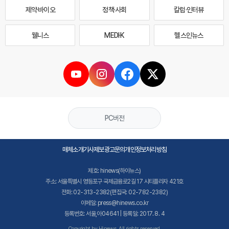
제약·바이오
정책·사회
칼럼·인터뷰
웰니스
MEDI·K
헬스인뉴스
PC버전
매체소개
기사제보
광고문의
개인정보처리방침
제호: hinews(하이뉴스)
주소: 서울특별시 영등포구 국제금융로2길 17 시티플라자 421호
전화: 02-313-2382(편집국: 02-782-2382)
이메일: press@hinews.co.kr
등록번호: 서울,아04641 | 등록일: 2017. 8. 4
Copyright by Hinews. All rights reserved.