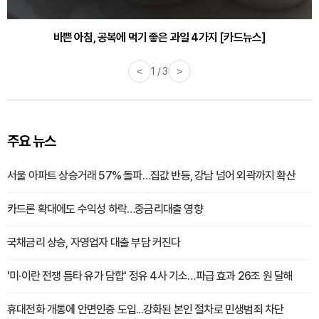
바쁜 아침, 공복에 먹기 좋은 과일 4가지 [카드뉴스]
<
1 / 3
>
주요 뉴스
서울 아파트 상승거래 57% 돌파…집값 반등, 강남 넘어 외곽까지 확산
카드론 확대에도 수익성 하락…중금리대출 영향
국채금리 상승, 자영업자 대출 부담 커진다
'미·이란 전쟁 틈타 유가 담합' 정유 4사 기소…파급 효과 26조 원 달해
휴대전화 개통에 안면인증 도입...강화된 본인 절차로 민생범죄 차단