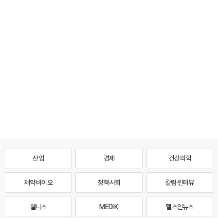
산업
경제
건강·의학
제약·바이오
정책·사회
칼럼·인터뷰
웰니스
MEDI·K
헬스인뉴스