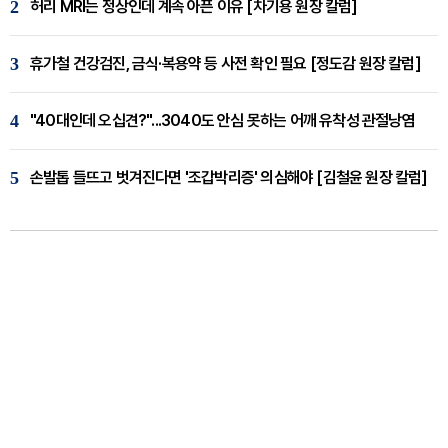
2
허리 MRI는 정상인데 계속 아픈 이유 [차기용 원장 칼럼]
3
휴가철 건강검진, 금식·복용약 등 사전 확인 필요 [정도감 원장 칼럼]
4
"40대인데 오십견?"...3040도 안심 못하는 어깨 유착성 관절낭염
5
손발톱 들뜨고 벗겨진다면 '조갑박리증' 의심해야 [김철윤 원장 칼럼]