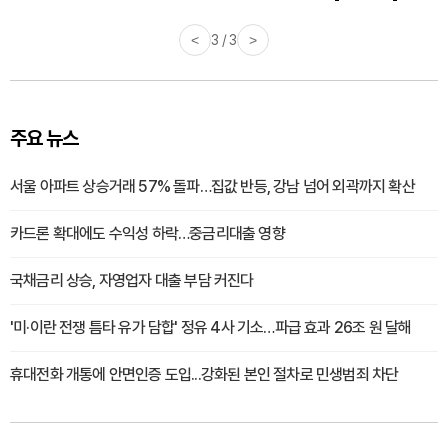
<
3 / 3
>
주요 뉴스
서울 아파트 상승거래 57% 돌파…집값 반등, 강남 넘어 외곽까지 확산
카드론 확대에도 수익성 하락…중금리대출 영향
국채금리 상승, 자영업자 대출 부담 커진다
'미·이란 전쟁 틈타 유가 담합' 정유 4사 기소…파급 효과 26조 원 달해
휴대전화 개통에 안면인증 도입...강화된 본인 절차로 민생범죄 차단