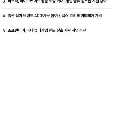
3
바로픽, 라이브커머스 상품 소싱 확대...방송·물류 원스톱 지원 강화
4
출산·육아 브랜드 400여 곳 참여 킨텍스 코베 베이비페어 개막
5
조프런티어, 국내 뷰티기업 인도 진출 지원 사업 추진