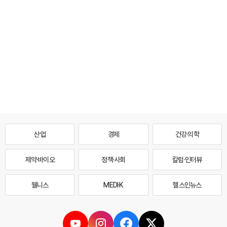
산업
경제
건강·의학
제약·바이오
정책·사회
칼럼·인터뷰
웰니스
MEDI·K
헬스인뉴스