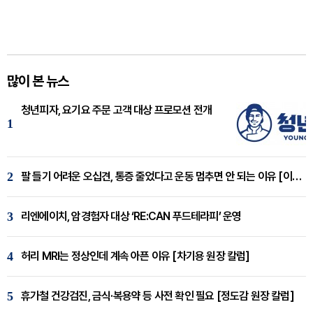
많이 본 뉴스
청년피자, 요기요 주문 고객 대상 프로모션 전개
1
2
팔 들기 어려운 오십견, 통증 줄었다고 운동 멈추면 안 되는 이유 [이병욱 원장 칼럼]
3
리엔에이치, 암경험자 대상 ‘RE:CAN 푸드테라피’ 운영
4
허리 MRI는 정상인데 계속 아픈 이유 [차기용 원장 칼럼]
5
휴가철 건강검진, 금식·복용약 등 사전 확인 필요 [정도감 원장 칼럼]