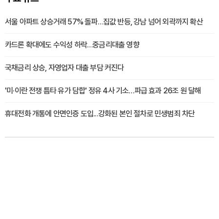
서울 아파트 상승거래 57% 돌파…집값 반등, 강남 넘어 외곽까지 확산
카드론 확대에도 수익성 하락…중금리대출 영향
국채금리 상승, 자영업자 대출 부담 커진다
'미·이란 전쟁 틈타 유가 담합' 정유 4사 기소…파급 효과 26조 원 달해
휴대전화 개통에 안면인증 도입...강화된 본인 절차로 민생범죄 차단