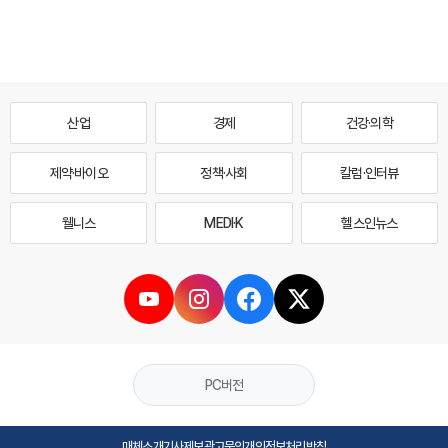
산업
경제
건강·의학
제약·바이오
정책·사회
칼럼·인터뷰
웰니스
MEDI·K
헬스인뉴스
PC버전
매체소개
기사제보
광고문의
개인정보처리방침